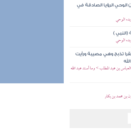
 الوحي الرؤيا الصادقة في
بدء الوحي
(النبي )
بدء الوحي
بقرا تذبح وهي مصيبة ورأيت
لله
العباس بن عبد المطلب > وما أسند عبد الله
ن بن محمد بن بكار