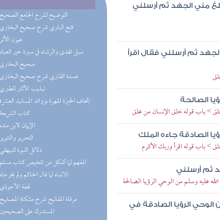
لغ مني الجهد ثم أرسلني
(7) التوضيح لشرح الجامع الصحيح
(6) فتح الباري شرح صحيح البخاري
(6) عيون الأثر
(6) سبل الهدى والرشاد في سيرة خير العباد
لجهد ثم أرسلني فقال اقرأ
(5) صحيح البخاري
لق
(5) عمدة القاري شرح صحيح البخاري
(5) تهذيب الآثار للطبري
(3) إتحاف الخيرة المهرة بزوائد المسانيد العشرة
ؤيا الصالحة
لق > باب قوله خلق الإنسان من علق
(3) كتاب الشريعة
(3) الإيمان لابن منده
ؤيا الصادقة جاءه الملك
(3) التحرير والتنوير
ق > باب قوله اقرأ وربك الأكرم
(2) دلائل النبوة للبيهقي
(2) المفهم لما أشكل من تلخيص كتاب مسلم
د ثم أرسلني
(2) الانتباه لما قال الحاكم ولم يخرجاه
لله عليه وسلم من الوحي الرؤيا الصالحة
(2) تحفة الأحوذي
(2) مرقاة المفاتيح شرح مشكاة المصابيح
 الوحي الرؤيا الصادقة في
(2) المستدرك على الصحيحين