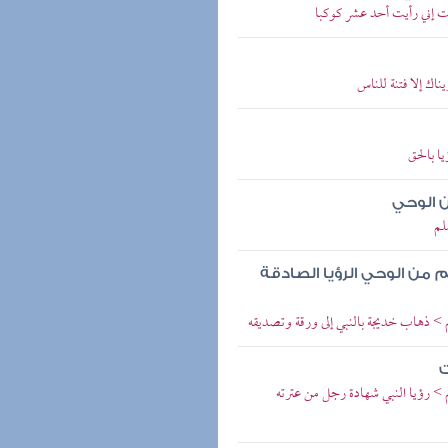
بت إني رأيت أحد عشر كوكبا
ناك إلا فتنة للناس
ا بالحق
ن الوحي
لم
م من الوحي الرؤيا الصادقة
 > ذهاب خديجة بالنبي إلى ورقة وتصديقه
ت
> رؤيا النبي شهادة رجل من عترته