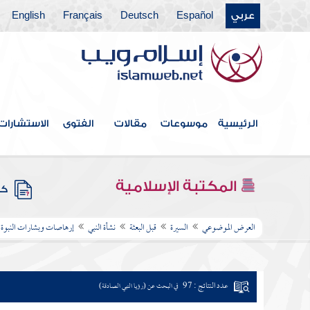
عربي
Español
Deutsch
Français
English
الرئيسية
موسوعات
مقالات
الفتوى
الاستشارات
المكتبة الإسلامية
كتب
العرض الموضوعي
السيرة
قبل البعثة
نشأة النبي
إرهاصات وبشارات النبوة
عدد النتائج : 97
في البحث عن (رؤيا النبي الصادقة)