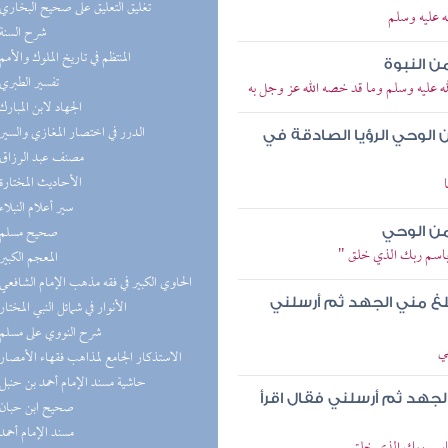
(2) تغليق التعليق على صحيح البخاري
ه عليه وسلم
(2) شرح السنة
(1) المنتظم في تاريخ الملوك والأمم
ن النبوة
(1) تفسير الطبري
له عليه وسلم وما قد خصه الله عز وجل به
(1) الجهاد لابن المبارك
(1) الدرر في اختصار المغازي والسير
 الوحي الرؤيا الصادقة في
(1) مصنف عبد الرزاق
(1) الأحاديث المختارة
(1) سير أعلام النبلاء
(1) صحيح مسلم
من الوحي
أ باسم ربك الذي خلق "
(1) المعجم الكبير
(1) الحاوي الكبير في فقه مذهب الإمام الشافعي
لغ مني الجهد ثم أرسلني
(1) الأنوار في شمائل النبي المختار
(1) شرح النووي على مسلم
ي
(1) الاستذكار الجامع لمذاهب فقهاء الأمصار
(1) حاشية مسند الإمام أحمد بن حنبل
لجهد ثم أرسلني فقال اقرأ
(1) صحيح ابن حبان
(1) مسند الإمام أحمد