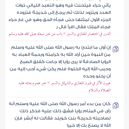
يأتي حراء فيتحنث فيه وهو التعبد الليالي ذوات
العدد ويتزود لذلك ثم يرجع إلى خديجة فتزوده
الجزء الأول لمثلها حتى فجأه الحق وهو في غار حراء
فجاء الملك فقال اقرأ قال ر
الدرر في اختصار المغازي والسير > باب من خبر مبعثه صلى الله عليه وسلم
إن أول ما ابتدئ به رسول الله صلى الله عليه وسلم
من النبوة حين أراد الله به كرامته ورحمة العباد به
الرؤيا الصادقة لا يرى رؤيا إلا جاءت كفلق الصبح
وحبب الله إليه الخلوة فلم يكن شيء أحب إليه من
أن يخلو وحده
عيون الأثر في فنون المغازي والشمائل والسير > خبر عموم بعثته عليه
الصلاة والسلام
كان من بدء أمر رسول الله صلى الله عليه وسلم أنه
رأى في المنام رؤيا فشق ذلك عليه فذكر ذلك
لصاحبته خديجة بنت خويلد فقالت له أبشر فإن
الله لا يصنع بك إلا خيرا