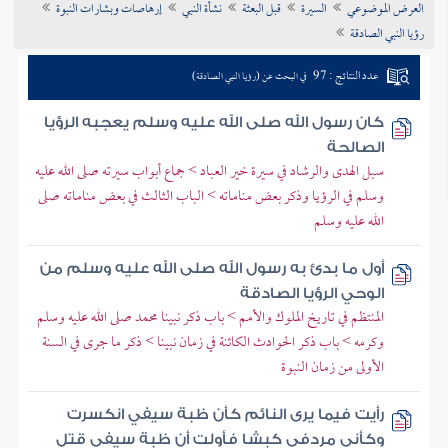
العرض الموضوعي
السيرة
قبل البعثة
نشأة النبي
إرهاصات وبشارات النبوة
تراجم الأعلام
رؤيا النبي الصادقة
عدد النتائج : 97
في البحث عن (رؤيا النبي الصادقة)
كان رسول الله صلى الله عليه وسلم يعجبه الرؤيا
الصالحة
سبل الهدى والرشاد في سيرة خير العباد > جماع أبواب سيرته صلى الله عليه
وسلم في الرؤيا وذكر بعض مناماته > الباب الثالث في بعض مناماته صلى
الله عليه وسلم
أول ما بدئ به رسول الله صلى الله عليه وسلم من
الوحي الرؤيا الصادقة
المنتظم في تاريخ الملوك والأمم > باب ذكر نبينا محمد صلى الله عليه وسلم
وكرمه > باب ذكر الحوادث الكائنة في زمان نبينا > ذكر ما جرى في السنة
الأولى من زمان النبوة
رأيت فيما يرى النائم كأن ظبة سيفي انكسرت
وكأني مردفي كبشا فأولت أن ظبة سيفي قتل