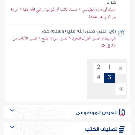
حراء
مسند أبي داود الطيالسي > مسند عائشة أم المؤمنين رضي الله عنها > عروة
بن الزبير عن عائشة
رؤيا النبي صلى الله عليه وسلم حق
الوسيط في تفسير القرآن المجيد > تفسير سورة الفتح > تفسير الآيات من
27 إلى 28
2
1
4
3
العرض الموضوعي
تصنيف الكتب