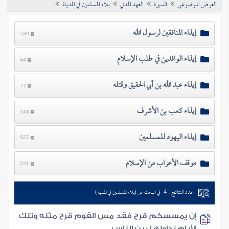
العرض الموضوعي
السيرة
العهد المدني
بلاء المسلمين في المدينة
تراجم الأعلام
إيذاء المنافقين لرسول الله
539
إيذاء الوافدين في طلب الإسلام
44
إيذاء عبد الله بن أبي الحقيق وقتله
77
إيذاء كعب بن الأشرف
148
إيذاء اليهود للمسلمين
527
موقف الأعراب من الإسلام
221
عدد النتائج : 4
في البحث عن (بلاء المسلمين في المدينة)
إن يمسسكم قرح فقد مس القوم قرح مثله وتلك
الأيام نداولها بين الناس