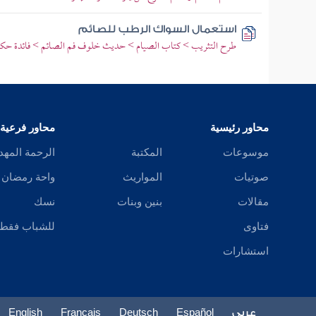
استعمال السواك الرطب للصائم
طرح التثريب > كتاب الصيام > حديث خلوف فم الصائم > فائدة حكم
محاور رئيسية
محاور فرعية
موسوعات
المكتبة
الرحمة المهد
صوتيات
المواريث
واحة رمضان
مقالات
بنين وبنات
نسك
فتاوى
للشباب فقط
استشارات
عربي
Español
Deutsch
Français
English