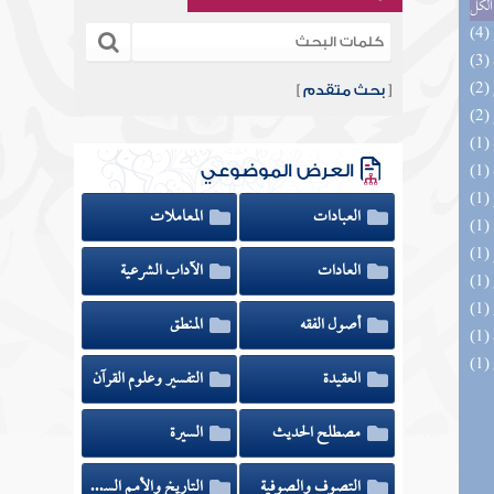
الكل
[
بحث متقدم
]
العرض الموضوعي
العبادات
المعاملات
العادات
الآداب الشرعية
أصول الفقه
المنطق
العقيدة
التفسير وعلوم القرآن
مصطلح الحديث
السيرة
التصوف والصوفية
التاريخ والأمم السابقة