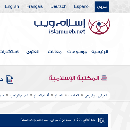
عربي
Español
Deutsch
Français
English
الرئيسية
موسوعات
مقالات
الفتوى
الاستشارات
المكتبة الإسلامية
كتب
العرض الموضوعي
العبادات
الصيام
أقسام الصيام
الصيام الواجب
صوم
عدد النتائج : 20
في البحث عن (وضع شيء رطب في الفم وإن مجه الصائم)