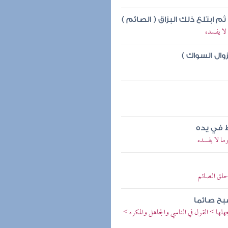
 ابتلع ذلك البزاق ( الصائم )
لا يفسده
ال السواك )
 في يده
ما لا يفسده
حلق الصائم
بح صائما
جهلها > القول في الناسي والجاهل والمكره >