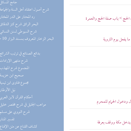
(2) جامع المسائل
(2) شرح أصول اعتقاد أهل السنة والجماعة
(2) رد المحتار على الدر المختار
ب الحج > باب صفة الحج والعمرة
(2) البحر الرائق شرح كنز الدقائق
(2) شرح السيوطي لسنن النسائي
 يفعل يوم التروية
(1) بدائع الصنائع في ترتيب الشرائع
(1) شرح منتهى الإرادات
(1) المجموع شرح المهذب
(1) صحيح ابن خزيمة
(1) مجموع فتاوى ابن تيمية
(1) نيل الأوطار
(1) أحكام القرآن لابن العربي
ال ودخول الحمام للمحرم
(1) مواهب الجليل في شرح مختصر خليل
(1) شرح النووي على مسلم
(1) تفسير المنار
م يدخل مكة ووقف بعرفة
(1) كشاف القناع عن متن الإقناع