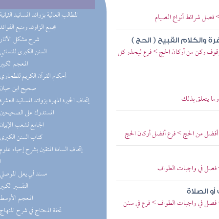
(7) المطالب العالية بزوائد المسانيد الثمانية
> فصل شرائط أنواع الصيام
(7) مجمع الزاوئد ومنبع الفوائد
(5) شرح مشكل الآثار
 والكلام القبيح ( الحج )
قوف ركن من أركان الحج > فرع ليحذر كل
(5) السنن الكبرى للنسائي
(5) المعجم الكبير
(4) أحكام القرآن الكريم للطحاوي
(4) صحيح ابن حبان
وما يتعلق بذلك
(4) إتحاف الخيرة المهرة بزوائد المسانيد العشرة
(4) المستدرك على الصحيحين
(4) الجامع لشعب الإيمان
أفضل من الحج > فرع أفضل أركان الحج
(3) كتاب السنن الكبرى
ا
> فصل في واجبات الطواف
(3) مسند أبي يعلى الموصلي
(2) التفسير الكبير
و الصلاة
(2) المعجم الأوسط
> فصل في واجبات الطواف > فرع في سنن
(2) تحفة المحتاج في شرح المنهاج