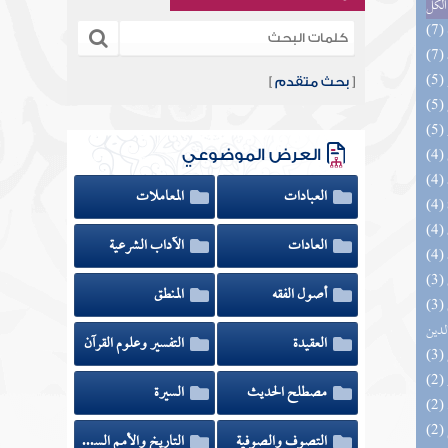
الكل
[
بحث متقدم
]
العرض الموضوعي
العبادات
المعاملات
العادات
الآداب الشرعية
أصول الفقه
المنطق
(3) إتحاف السادة المتقين بشرح إحياء علوم
لدين
العقيدة
التفسير وعلوم القرآن
مصطلح الحديث
السيرة
التصوف والصوفية
التاريخ والأمم السابقة