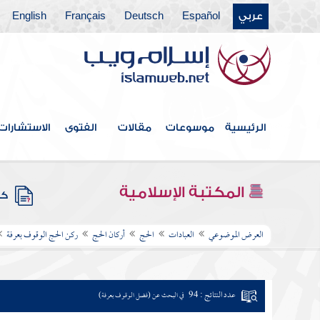
عربي
Español
Deutsch
Français
English
الرئيسية
موسوعات
مقالات
الفتوى
الاستشارات
المكتبة الإسلامية
كتب
العرض الموضوعي
العبادات
الحج
أركان الحج
ركن الحج الوقوف بعرفة
عدد النتائج : 94
في البحث عن (فضل الوقوف بعرفة)