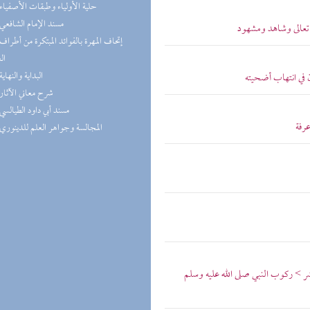
(1) حلية الأولياء وطبقات الأصفياء
(1) مسند الإمام الشافعي
له تعالى وشاهد ومشهود
ال
(1) البداية والنهاية
 في انتهاب أضحيته
(1) شرح معاني الآثار
(1) مسند أبي داود الطيالسي
رفة
(1) المجالسة وجواهر العلم للدينوري
عشر > ركوب النبي صلى الله عليه وسلم