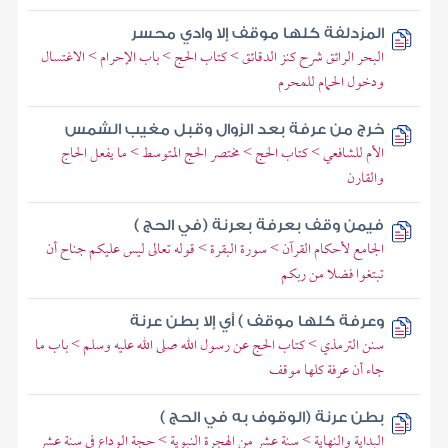
المزدلفة كلها موقف إلا وادي محسر
البحر الرائق شرح كنز الدقائق > كتاب الحج > باب الإحرام > الاغتسال
ودخول الحمام للمحرم
خرج من عرفة بعد الزوال وقبل مغيب الشمس
الأم للشافعي > كتاب الحج > مختصر الحج المتوسط > ما يفعل الحاج
والقارن
فيمن وقف بعرفة بعرنة (في الحج )
الجامع لأحكام القرآن > سورة البقرة > قوله تعالى ليس عليكم جناح أن
تبتغوا فضلا من ربكم
وعرفة كلها موقف ) أي إلا بطن عرنة
سنن الترمذي > كتاب الحج عن رسول الله صلى الله عليه وسلم > باب ما
جاء أن عرفة كلها موقف
بطن عرنة (الوقوف به في الحج )
البداية والنهاية > سنة عشر من الهجرة النبوية > حجة الوداع في سنة عشر