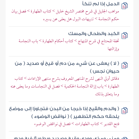
الدمل إذا لم تنكأ
مواهب الجليل في شرح مختصر الشيخ خليل > كتاب الطهارة > فصل بيان
حكم النجاسة > تنبيهات البول هل يعفى عن يسيره
الكبد والطحال والمسك
تحفة المحتاج في شرح المنهاج > كتاب أحكام الطهارة > باب النجاسة
وإزالتها
( لا ) يعفى عن شيء من دم أو قيح أو صديد ( من
حيوان نجس )
دقائق أولي النهى لشرح المنتهى المعروف بشرح منتهى الإرادات > كتاب
الطهارة > باب إزالة النجاسة الحكمية > فصل في النجاسات وما يعفى عنه
وما يتعلق بذلك
( والدم والقيح إذا خرجا من البدن فتجاوزا إلى موضع
يلحقه حكم التطهير ) ( نواقض الوضوء )
فتح القدير > كتاب الطهارات > فصل في نواقض الوضوء
ومني ومذي وودي وقيح وصديد ورطوبة فرج ودم