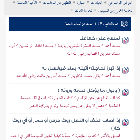
العرض الموضوعي
العبادات
طهارة
التطهير من النجاسات
الأعيان النجسة
تراجم الأعلام
نجاسة الخارج من السبيلين
نجاسة الغائط
عدد النتائج : 19
في البحث عن (نجاسة الغائط)
نمسح على خفافنا
مسند أحمد > مسند العشرة المبشرين بالجنة > مسند الخلفاء الراشدين > أول
مسند عمر بن الخطاب رضي الله عنه
إذا تبرز لحاجته أتيته بماء فيغسل به
مسند أحمد > باقي مسند المكثرين > مسند أنس بن مالك رضي الله عنه
( وبول ما يؤكل لحمه وروثه )
كشاف القناع عن متن الإقناع > كتاب الطهارة > باب إزالة النجاسة
الحكمية > فصل لا يعفى عن يسير نجاسة ولو لم يدركها البصر
إذا أصاب الخف أو النعل روث فرس أو حمار أو أي روث
كان
المحلى بالآثار > كتاب الطهارة > مسألة كيفية تطهير النجاسة التي في الخف