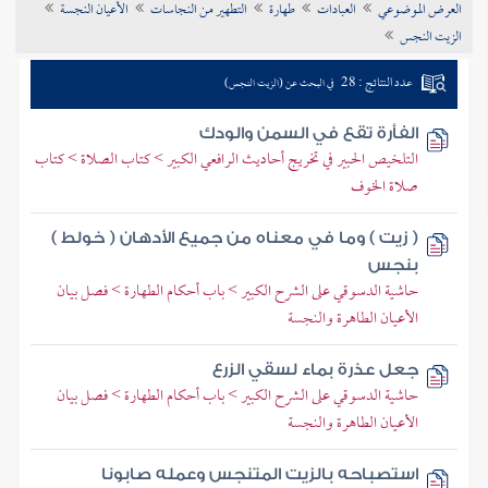
العرض الموضوعي
العبادات
طهارة
التطهير من النجاسات
الأعيان النجسة
تراجم الأعلام
الزيت النجس
عدد النتائج : 28
في البحث عن (الزيت النجس)
الفأرة تقع في السمن والودك
التلخيص الحبير في تخريج أحاديث الرافعي الكبير > كتاب الصلاة > كتاب
صلاة الخوف
( زيت ) وما في معناه من جميع الأدهان ( خولط )
بنجس
حاشية الدسوقي على الشرح الكبير > باب أحكام الطهارة > فصل بيان
الأعيان الطاهرة والنجسة
جعل عذرة بماء لسقي الزرع
حاشية الدسوقي على الشرح الكبير > باب أحكام الطهارة > فصل بيان
الأعيان الطاهرة والنجسة
استصباحه بالزيت المتنجس وعمله صابونا