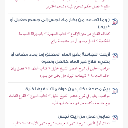
مائع > فصل حكم شحوم الميتة وشحم الخنزير
( وما تصاعد من بخار ماء نجس إلى جسم صقيل أو
غيره )
كشاف القناع عن متن الإقناع > كتاب الطهارة > باب إزالة النجاسة
الحكمية > فصل وتطهر أرض متنجسة بمائع
أزيلت النجاسة بغير الماء المطلق إما بماء مضاف أو
بشيء قلاع غير الماء كالخل ونحوه
مواهب الجليل في شرح مختصر الشيخ خليل > كتاب الطهارة > فصل بيان
حكم النجاسة > تنبيهات البول هل يعفى عن يسيره
بيع مصحف كتب من دواة ماتت فيها فأرة
مواهب الجليل في شرح مختصر الشيخ خليل > كتاب البيوع > الفرع الثالث
بيع مصحف كتب من دواة ماتت فيها فأرة
صابون عمل من زيت نجس
دقائق أولي النهى لشرح المنتهى المعروف بشرح منتهى الإرادات > كتاب