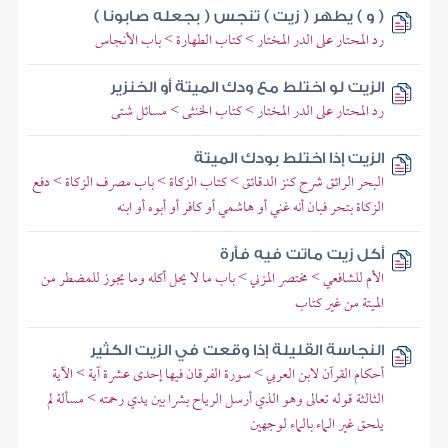
( و ) يطهر ( زيت ) تنجس ( بجعله صابونا )
رد المحتار على الدر المختار > كتاب الطهارة > باب الأنجاس
الزيت لو اختلط مع ودك الميتة أو الخنزير
رد المحتار على الدر المختار > كتاب الخنثى > مسائل شتى
الزيت إذا اختلط بودك الميتة
البحر الرائق شرح كنز الدقائق > كتاب الزكاة > باب مصرف الزكاة > دفع
الزكاة بتحر فبان أنه غني أو هاشمي أو كافر أو أبوه أو ابنه
أكل زيت ماتت فيه فأرة
الأم للشافعي > مختصر المزني > باب ما لا يحل أكله وما يجوز للمضطر من
الميتة من غير كتاب
النجاسة القليلة إذا وقعت في الزيت الكثير
أحكام القرآن لابن العربي > سورة الفرقان فيها إحدى عشرة آية > الآية
الثالثة قوله تعالى وهو الذي أرسل الرياح بشرا بين يدي رحمته > مسألة لم
يلحق غير الماء بالماء لوجهين