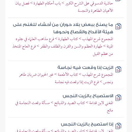
حاشية الدسوقي على الشرح الكبير > باب أحكام الطهارة > فصل بيان
الأعيان الطاهرة والنجسة
ما يصنع ببعض بلاد حوران من أحشاء للغنم على
هيئة الأقداح والقصاع ونحوها
المجموع شرح المهذب > كتاب الطهارة > فرع مذاهب العلماء في جلود
الميتة > طهارة العظم والسن والقرن والظلف والظفر > فرع العاج المتخذ
من عظم الفيل
الزيت إذا وقعت فيه نجاسة
المجموع شرح المهذب > كتاب الأطعمة > غير الحيوان ضربان طاهر
ونجس > فرع الزيت إذا وقعت فيه نجاسة
الاستصباح بالزيت النجس
المغني لابن قدامة > كتاب الصيد والذبائح > مسألة وقعت النجاسة في
مائع
إذا استصبح بالزيت النجس
المغني لابن قدامة > كتاب الصيد والذبائح > مسألة وقعت النجاسة في