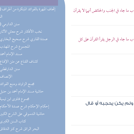
(14) إتحاف 
ما جاء في الجنب والحائض أنهما لا يقرآن
ال
(11) سنن الدارمي
(9) نخب الأفكار شرح معاني الآثار
 ما جاء في الرجل يقرأ القرآن على كل
(8) عمدة القاري شرح صحيح البخاري
(8) المجموع شرح المهذب
(5) مسند الإمام أحمد
(4) كشاف القناع عن متن الإقناع
(4) سنن الدارقطني
(4) الإنصاف
(4) مجمع الزاوئد ومنبع الفوائد
(3) حاشية مسند الإمام أحمد بن حنبل
(3) مجموع فتاوى ابن تيمية
 ولم يكن يحجبه أو قال
(3) إحكام الإحكام شرح عمدة الأحكام
(3) حاشية الدسوقي على الشرح الكبير
(3) كتاب السنن الكبرى
(3) البحر الرائق شرح كنز الدقائق