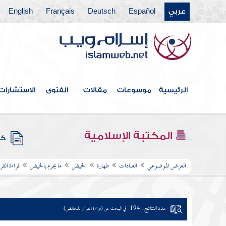
عربي
Español
Deutsch
Français
English
الرئيسية
موسوعات
مقالات
الفتوى
الاستشارات
المكتبة الإسلامية
كتب
العرض الموضوعي
العبادات
طهارة
الحيض
ما يحرم بالحيض
قراءة الق
عدد النتائج : 194
في البحث عن (قراءة القرآن للحائض)