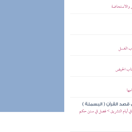
ض والاستحاضة
اب الغسل
كتاب الحيض
مها
قصد القرآن ( البسملة )
 في أيام التشريق > فصل في سنن حكم