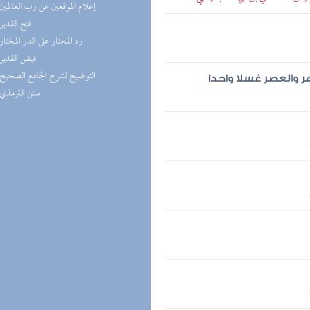
(2) إعلام الموقعين عن رب العالمين
(2) فتح القدير
(2) رد المحتار على الدر المختار
(2) فيض القدير
(2) التوضيح لشرح الجامع الصحيح
 والعصر غسلا واحدا
(2) سنن الترمذي