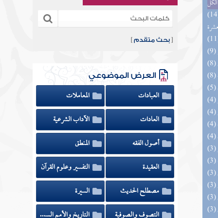
الكل
المهرة بالفوائد المبتكرة من أطراف
عشرة
[
بحث متقدم
]
العرض الموضوعي
العبادات
المعاملات
العادات
الآداب الشرعية
أصول الفقه
المنطق
العقيدة
التفسير وعلوم القرآن
مصطلح الحديث
السيرة
التصوف والصوفية
التاريخ والأمم السابقة