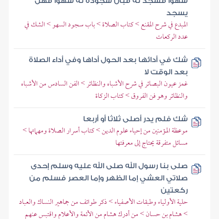
سهوا فسجد له فبان سجوده له سهوا فهل
يسجد
المبدع في شرح المقنع > كتاب الصلاة > باب سجود السهو > الشك في
عدد الركعات
شك في أدائها بعد الحول أداها وفي أداء الصلاة
بعد الوقت لا
غمز عيون البصائر في شرح الأشباه والنظائر > الفن السادس من الأشباه
والنظائر وهو فن الفروق > كتاب الزكاة
شك فلم يدر أصلى ثلاثا أو أربعا
موعظة المؤمنين من إحياء علوم الدين > كتاب أسرار الصلاة ومهماتها >
مسائل متفرقة يحتاج إلى معرفتها
صلى بنا رسول الله صلى الله عليه وسلم إحدى
صلاتي العشي إما الظهر وإما العصر فسلم من
ركعتين
حلية الأولياء وطبقات الأصفياء > ذكر طوائف من جماهير النساك والعباد
> هشام بن حسان > من أدرك هشام من الأئمة والأعلام واقتبس عنهم