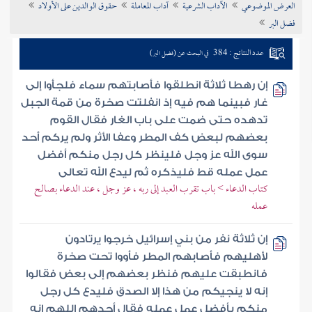
العرض الموضوعي
الآداب الشرعية
آداب المعاملة
حقوق الوالدين على الأولاد
تراجم الأعلام
فضل البر
عدد النتائج : 384
في البحث عن (فضل البر)
إن رهطا ثلاثة انطلقوا فأصابتهم سماء فلجأوا إلى
غار فبينما هم فيه إذ انفلتت صخرة من قمة الجبل
تدهده حتى ضمت على باب الغار فقال القوم
بعضهم لبعض كف المطر وعفا الأثر ولم يركم أحد
سوى الله عز وجل فلينظر كل رجل منكم أفضل
عمل عمله قط فليذكره ثم ليدع الله تعالى
كتاب الدعاء > باب تقرب العبد إلى ربه ، عز وجل ، عند الدعاء بصالح
عمله
إن ثلاثة نفر من بني إسرائيل خرجوا يرتادون
لأهليهم فأصابهم المطر فأووا تحت صخرة
فانطبقت عليهم فنظر بعضهم إلى بعض فقالوا
إنه لا ينجيكم من هذا إلا الصدق فليدع كل رجل
منكم بأفضل عمل عمله فقال أحدهم اللهم إنه