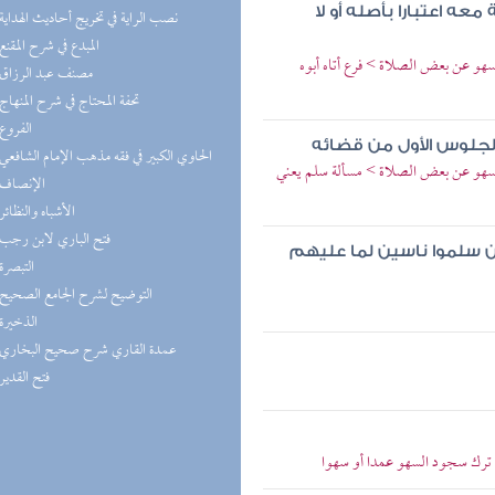
 اعتبارا بأصله أو لا
(2) نصب الراية في تخريج أحاديث الهداية
(2) المبدع في شرح المقنع
و عن بعض الصلاة > فرع أتاه أبوه
(2) مصنف عبد الرزاق
(2) تحفة المحتاج في شرح المنهاج
(2) الفروع
لجلوس الأول من قضائه
(2) الحاوي الكبير في فقه مذهب الإمام الشافعي
سهو عن بعض الصلاة > مسألة سلم يعني
(1) الإنصاف
(1) الأشباه والنظائر
(1) فتح الباري لابن رجب
ن سلموا ناسين لما عليهم
(1) التبصرة
(1) التوضيح لشرح الجامع الصحيح
(1) الذخيرة
(1) عمدة القاري شرح صحيح البخاري
(1) فتح القدير
 ترك سجود السهو عمدا أو سهوا