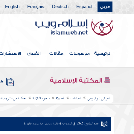
عربي
Español
Deutsch
Français
English
الرئيسية
موسوعات
مقالات
الفتوى
الاستشارات
المكتبة الإسلامية
كتب
العرض الموضوعي
العبادات
الصلاة
سجود التلاوة
الحكمة من مشروعية س
عدد النتائج : 262
في البحث عن (الحكمة من مشروعية سجود التلاوة)