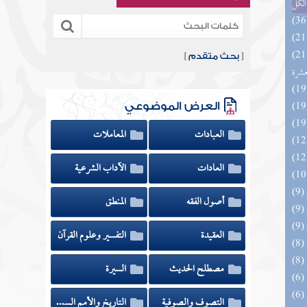
الكل
المهرة بالفوائد المبتكرة من أطراف
[
بحث متقدم
]
عشرة
العرض الموضوعي
العبادات
المعاملات
العادات
الآداب الشرعية
أصول الفقه
المنطق
العقيدة
التفسير وعلوم القرآن
مصطلح الحديث
السيرة
التصوف والصوفية
التاريخ والأمم السابقة