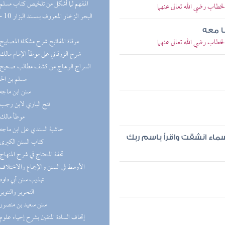
(4) المفهم لما أشكل من تلخيص كتاب مسلم
خطاب رضي الله تعالى عنهما
ا معه
(3) مرقاة المفاتيح شرح مشكاة المصابيح
خطاب رضي الله تعالى عنهما
(2) شرح الزرقاني على موطأ الإمام مالك
مسلم بن ال
(2) سنن ابن ماجه
(2) فتح الباري لابن رجب
(2) موطأ مالك
(2) حاشية السندي على ابن ماجه
ماء انشقت واقرأ باسم ربك
(1) كتاب السنن الكبرى
(1) تحفة المحتاج في شرح المنهاج
(1) الأوسط في السنن والإجماع والاختلاف
(1) تهذيب سنن أبي داود
(1) التحرير والتنوير
(1) سنن سعيد بن منصور