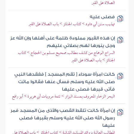
الصلاة على القبر
فصلى عليه
تهذيب سنن أبي داود > كتاب الجنائز > باب الصلاة على القبر
إن هذه القبور مملوءة ظلمة على أهلها وإن الله عز
وجل ينورها لهم بصلاتي عليهم
السراج الوهاج من كشف مطالب صحيح مسلم بن الحجاج > كتاب
الجنائز > باب الصلاة على القبر
كانت امرأة سوداء [ تقم المسجد ] ففقدها النبي
صلى الله عليه وسلم فسأل عنها فقالوا ماتت
فأتى قبرها فصلى عليها
البحر الزخار المعروف بمسند البزار > تتمة مرويات أبي هريرة > أبو رافع
إن امرأة كانت تلقط القصب والأذى من المسجد فمر
رسول الله صلى الله عليه وسلم بقبرها فصلى
عليها
المطالب العالية بزوائد المسانيد الثمانية > كتاب الجنائز > باب الصلاة على