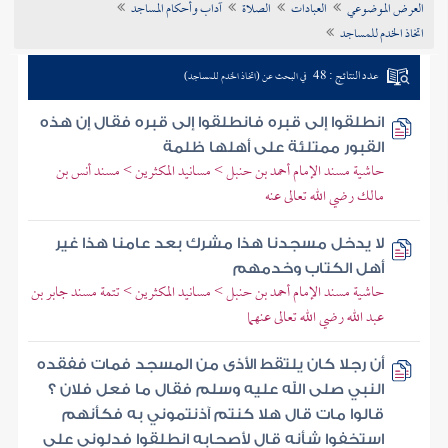
العرض الموضوعي
العبادات
الصلاة
آداب وأحكام المساجد
تراجم الأعلام
اتخاذ الخدم للمساجد
عدد النتائج : 48
في البحث عن (اتخاذ الخدم للمساجد)
انطلقوا إلى قبره فانطلقوا إلى قبره فقال إن هذه
القبور ممتلئة على أهلها ظلمة
حاشية مسند الإمام أحمد بن حنبل > مسانيد المكثرين > مسند أنس بن
مالك رضي الله تعالى عنه
لا يدخل مسجدنا هذا مشرك بعد عامنا هذا غير
أهل الكتاب وخدمهم
حاشية مسند الإمام أحمد بن حنبل > مسانيد المكثرين > تتمة مسند جابر بن
عبد الله رضي الله تعالى عنهما
أن رجلا كان يلتقط الأذى من المسجد فمات ففقده
النبي صلى الله عليه وسلم فقال ما فعل فلان ؟
قالوا مات قال هلا كنتم آذنتموني به فكأنهم
استخفوا شأنه قال لأصحابه انطلقوا فدلوني على