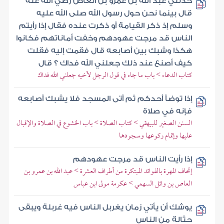
حدثني عبد الله بن عمرو بن العاص رضي الله عنه
قال بينما نحن حول رسول الله صلى الله عليه
وسلم إذ ذكر القيامة أو ذكرت عنده فقال إذا رأيتم
الناس قد مرجت عهودهم وخفت أماناتهم فكانوا
هكذا وشبك بين أصابعه قال فقمت إليه فقلت
كيف أصنع عند ذلك جعلني الله فداك ؟ قال
كتاب الدعاء > باب ما جاء في قول الرجل لأخيه جعلني الله فداك
إذا توضأ أحدكم ثم أتى المسجد فلا يشبك أصابعه
فإنه في صلاة
السنن الصغير للبيهقي > كتاب الصلاة > باب الخشوع في الصلاة والإقبال
عليها وإتمام ركوعها وسجودها
إذا رأيت الناس قد مرجت عهودهم
إتحاف المهرة بالفوائد المبتكرة من أطراف العشرة > عبد الله بن عمرو بن
العاص بن وائل السهمي > عكرمة مولى ابن عباس
يوشك أن يأتي زمان يغربل الناس فيه غربلة ويبقى
حثالة من الناس