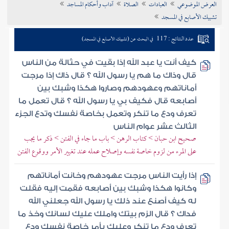
العرض الموضوعي
العبادات
الصلاة
آداب وأحكام المساجد
تراجم الأعلام
تشبيك الأصابع في المسجد
عدد النتائج : 117
في البحث عن (تشبيك الأصابع في المسجد)
كيف أنت يا عبد الله إذا بقيت في حثالة من الناس
قال وذاك ما هم يا رسول الله ؟ قال ذاك إذا مرجت
أماناتهم وعهودهم وصاروا هكذا وشبك بين
أصابعه قال فكيف بي يا رسول الله ؟ قال تعمل ما
تعرف ودع ما تنكر وتعمل بخاصة نفسك وتدع الجزء
الثالث عشر عوام الناس
صحيح ابن حبان > كتاب الرهن > باب ما جاء في الفتن > ذكر ما يجب
على المرء من لزوم خاصة نفسه وإصلاح عمله عند تغيير الأمر ووقوع الفتن
إذا رأيت الناس مرجت عهودهم وخانت أماناتهم
وكانوا هكذا وشبك بين أصابعه فقمت إليه فقلت
له كيف أصنع عند ذلك يا رسول الله جعلني الله
فداك ؟ قال الزم بيتك واملك عليك لسانك وخذ ما
تعرف ودع ما تنكر وعليك بأمر خاصة نفسك ودع