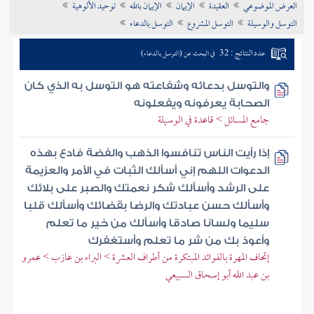
العرض الموضوعي
العقيدة
الإيمان
الإيمان بالله
توحيد الألوهية
تراجم الأعلام
التوسل والوسيلة
التوسل المشروع
التوسل بالدعاء
عدد النتائج : 32
في البحث عن (التوسل بالدعاء)
والتوسل بدعائه وشفاعته هو التوسل به الذي كان
الصحابة يعرفونه ويفعلونه
جامع المسائل > قاعدة في الوسيلة
إذا رأيت الناس تنافسوا الذهب والفضة فادع بهذه
الدعوات اللهم إني أسألك الثبات في الأمر والعزيمة
على الرشد وأسألك شكر نعمتك والصبر على بلائك
وأسألك حسن عبادتك والرضا بقضائك وأسألك قلبا
سليما ولسانا صادقا وأسألك من خير ما تعلم
وأعوذ بك من شر ما تعلم وأستغفرك
إتحاف المهرة بالفوائد المبتكرة من أطراف العشرة > البراء بن عازب > عمرو
بن عبد الله أبو إسحاق السبيعي