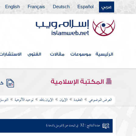
عربي
Español
Deutsch
Français
English
الرئيسية
موسوعات
مقالات
الفتوى
الاستشارات
المكتبة الإسلامية
كتب
العرض الموضوعي
العقيدة
الإيمان
الإيمان بالله
توحيد الألوهية
التوسل
عدد النتائج : 32
في البحث عن (التوسل بالدعاء)