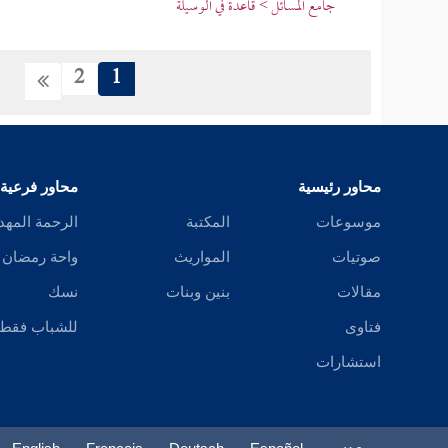
جامع المسائل > قاعدة في الوسيلة
2
1
محاور رئيسية
محاور فرعية
موسوعات
المكتبة
الرحمة المهد
صوتيات
المواريث
واحة رمضان
مقالات
بنين وبنات
نسك
فتاوى
للشباب فقط
استشارات