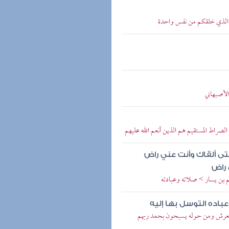
بكم الذي خلقكم من نفس واحدة
الأصبهاني
لصراط المستقيم هم الذين أنعم الله عليهم
 ألقاك وأنت عني راض
 راض
م بن يسار > صلاته وعبادته
باده التوسل بها إليه
 العرش ومن حوله يسبحون بحمد ربهم