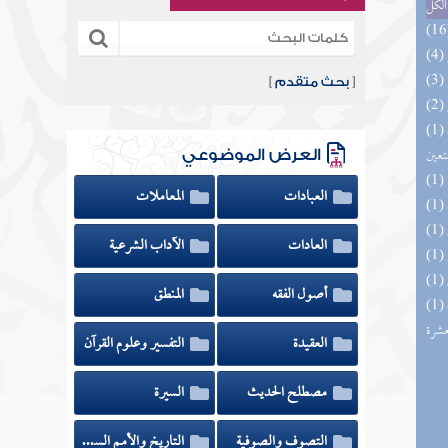
الكل
[
بحث متقدم
]
(1) مدارج السالكين بين منازل إياك نعبد وإياك
تعين
العرض الموضوعي
العبادات
المعاملات
العادات
الآداب الشرعية
أصول الفقه
المنطق
(1) إتحاف المهرة بالفوائد المبتكرة من أطراف
عشرة
العقيدة
التفسير وعلوم القرآن
مصطلح الحديث
السيرة
التصوف والصوفية
التاريخ والأمم السابقة