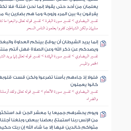
يعلمان من أحد حتى يقولا إنما نحن فتنة فلا تك
يفرقون به بين المرء وزوجه وما هم بضارين به من
تفسير البيضاوي > تفسير سورة البقرة > تفسير قوله تعالى واتبعوا ما تت
سليمان ولكن الشياطين كفروا يعلمون الناس السحر
إنما يريد الشيطان أن يوقع بينكم العداوة والبغ
ويصدكم عن ذكر الله وعن الصلاة فهل أنتم منت
تفسير البيضاوي > تفسير سورة المائدة > تفسير قوله تعالى إنما يريد الش
الخمر والميسر
فلولا إذ جاءهم بأسنا تضرعوا ولكن قست قلوبه
كانوا يعملون
تفسير البيضاوي > تفسير سورة الأنعام > تفسير قوله تعالى ولقد أرسلنا 
والضراء
ويوم يحشرهم جميعا يا معشر الجن قد استكثرت
من الإنس ربنا استمتع بعضنا ببعض وبلغنا أجلنا ال
مثواكم خالدين فيها إلا ما شاء الله إن ربك حكي