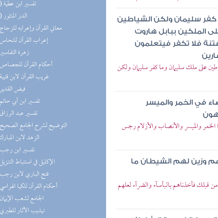
(12) تفسير ابن عطية
(12) الدر المنثور
 كفر سليمان ولكن الشياطين
(8) معاني القرآن وإعرابه للزجاج
على الملكين ببابل هاروت
(8) إعراب القرآن للنحاس
فتنة فلا تكفر فيتعلمون
(7) زهرة التفاسير
ارين
(7) أحكام القرآن للجصاص
ياطين على ملك سليمان وما كفر سليمان ولكن
(7) غريب القرآن لابن قتيبة
(6) فيض القدير
(5) تفسير ابن أبي حاتم
ضاء في الخمر والميسر
(5) تفسير عبد الرزاق
هون
(2) التوضيح لشرح الجامع الصحيح
نما الخمر والميسر والأنصاب والأزلام رجس
(2) الزهد لابن المبارك
(2) تفسير ابن رجب
(2) الإكليل في استنباط التنزيل
م وزين لهم الشيطان ما
(1) فتح الباري لابن رجب
 من قبلك فأخذناهم بالبأسآء والضرآء لعلهم
(1) أحكام القرآن للكيا الهراسي
(1) الجامع لشعب الإيمان
(1) تهذيب الآثار للطبري