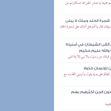
م جميعا يا معشر الجن قد استكثرتم من
شجرة الخلد وملك لا يبلى
يطان قال يا آدم هل أدلك على شجرة الخلد
ى ألقى الشيطان في أمنيته
 والله عليم حكيم
قبلك من رسول ولا نبي إلا إذا تمنى
 للإنسان خذولا
لظالم على يديه يقول يا ليتني اتخذت مع
بدون الجن أكثرهم بهم
ميعا