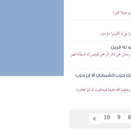
 جبلا كثيرا
 بل لم تكونوا مؤمنين
 له قرين
 يعش عن ذكر الرحمن نقيض له شيطانا فهو
 حزب الشيطان ألا إن حزب
عثهم الله جميعا فيحلفون له كما يحلفون
10
9