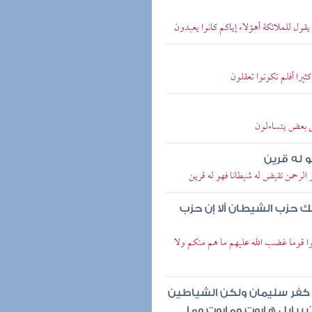
قول للملائكة أهؤلاء إياكم كانوا يعبدون
يرا أفلم تكونوا تعقلون
ى بعض يتساءلون
 له قرين
لرحمن نقيض له شيطانا فهو له قرين
 حزب الشيطان ألا إن حزب
ولوا قوما غضب الله عليهم ما هم منكم ولا
 كفر سليمان ولكن الشياطين
 ببابل هاروت وماروت وما