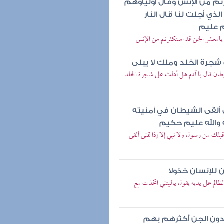
م من الإنس وقال أولياؤهم
ذي أجلت لنا قال النار
م عليم
 يامعشر الجن قد استكثرتم من الإنس
شجرة الخلد وملك لا يبلى
طان قال يا آدم هل أدلك على شجرة الخلد
ى ألقى الشيطان في أمنيته
 والله عليم حكيم
لك من رسول ولا نبي إلا إذا تمنى ألقى
 للإنسان خذولا
الم على يديه يقول ياليتني اتخذت مع
بدون الجن أكثرهم بهم