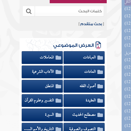
الكل
[
بحث متقدم
]
يل لفوائد كتاب التفصيل الجامع
العرض الموضوعي
تنزيل
العبادات
المعاملات
العادات
الآداب الشرعية
أصول الفقه
المنطق
العقيدة
التفسير وعلوم القرآن
مصطلح الحديث
السيرة
التصوف والصوفية
التاريخ والأمم السابقة