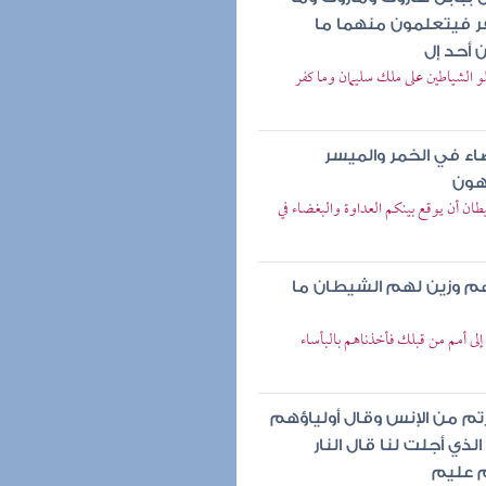
فر فيتعلمون منهما ما
 أحد إل
لو الشياطين على ملك سليمان وما كفر
ضاء في الخمر والميسر
هون
يطان أن يوقع بينكم العداوة والبغضاء في
م وزين لهم الشيطان ما
إلى أمم من قبلك فأخذناهم بالبأساء
م من الإنس وقال أولياؤهم
ذي أجلت لنا قال النار
م عليم