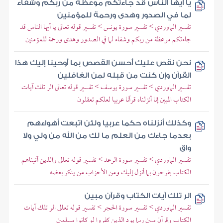
يا أيها الناس قد جاءتكم موعظة من ربكم وشفاء
لما في الصدور وهدى ورحمة للمؤمنين
تفسير الماوردي > تفسير سورة يونس > تفسير قوله تعالى يا أيها الناس قد
جاءتكم موعظة من ربكم وشفاء لما في الصدور وهدى ورحمة للمؤمنين
نحن نقص عليك أحسن القصص بما أوحينا إليك هذا
القرآن وإن كنت من قبله لمن الغافلين
تفسير الماوردي > تفسير سورة يوسف > تفسير قوله تعالى الر تلك آيات
الكتاب المبين إنا أنزلناه قرآنا عربيا لعلكم تعقلون
وكذلك أنزلناه حكما عربيا ولئن اتبعت أهواءهم
بعدما جاءك من العلم ما لك من الله من ولي ولا
واق
تفسير الماوردي > تفسير سورة الرعد > تفسير قوله تعالى والذين آتيناهم
الكتاب يفرحون بما أنزل إليك ومن الأحزاب من ينكر بعضه
الر تلك آيات الكتاب وقرآن مبين
تفسير الماوردي > تفسير سورة الحجر > تفسير قوله تعالى الر تلك آيات
الكتاب وقرآن مبين ربما يود الذين كفروا لو كانوا مسلمين