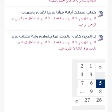
الكتاب للناس بالحق فمن اهتدى فلنفسه
كتاب فصلت آياته قرآنا عربيا لقوم يعلمون
تفسير الماوردي > تفسير سورة فصلت > تفسير قوله تعالى حم تنزيل من
الرحمن الرحيم
إن الذين كفروا بالذكر لما جاءهم وإنه لكتاب عزيز
تفسير الماوردي > تفسير سورة فصلت > تفسير قوله تعالى إن الذين
يلحدون في آياتنا لا يخفون علينا
2
1
4
3
7
6
5
...
9
8
27
26