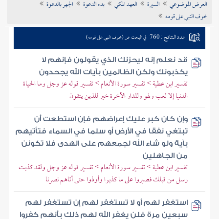
العرض الموضوعي
السيرة
العهد المكي
بدء الدعوة
الجهر بالدعوة
تراجم الأعلام
خوف النبي على قومه
عدد النتائج : 760
في البحث عن (خوف النبي على قومه)
قد نعلم إنه ليحزنك الذي يقولون فإنهم لا
يكذبونك ولكن الظالمين بآيات الله يجحدون
تفسير ابن عطية > تفسير سورة الأنعام > تفسير قوله عز وجل وما الحياة
الدنيا إلا لعب ولهو وللدار الآخرة خير للذين يتقون
وإن كان كبر عليك إعراضهم فإن استطعت أن
تبتغي نفقا في الأرض أو سلما في السماء فتأتيهم
بآية ولو شاء الله لجمعهم على الهدى فلا تكونن
من الجاهلين
تفسير ابن عطية > تفسير سورة الأنعام > تفسير قوله عز وجل ولقد كذبت
رسل من قبلك فصبروا على ما كذبوا وأوذوا حتى أتاهم نصرنا
استغفر لهم أو لا تستغفر لهم إن تستغفر لهم
سبعين مرة فلن يغفر الله لهم ذلك بأنهم كفروا