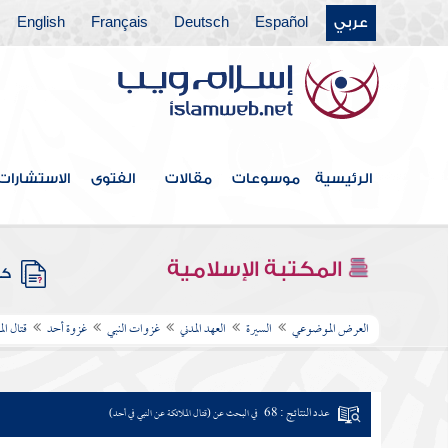
عربي
Español
Deutsch
Français
English
الرئيسية
موسوعات
مقالات
الفتوى
الاستشارات
المكتبة الإسلامية
كتب
العرض الموضوعي
السيرة
العهد المدني
غزوات النبي
غزوة أحد
قتال ال
عدد النتائج : 68
في البحث عن (قتال الملائكة عن النبي في أحد)