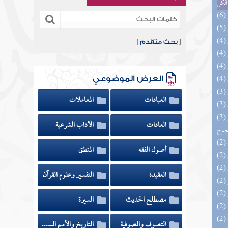
الكل
[
بحث متقدم
]
العرض الموضوعي
العبادات
المعاملات
(3) السراج الوهاج من كشف مطالب صحيح
العادات
الآداب الشرعية
حجاج
أصول الفقه
المنطق
العقيدة
التفسير وعلوم القرآن
مصطلح الحديث
السيرة
(2) إتحاف المهرة بالفوائد المبتكرة من أطراف
التصوف والصوفية
التاريخ والأمم السابقة