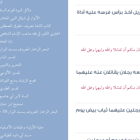
ال
(2) دلائل النبوة لقوام السنة
يل آخذ برأس فرسه عليه أداة
(1) الأنوار في شمائل النبي المختار
(1) كتاب الشفا بتعريف حقوق المصطفى
(1) الحاوي الكبير في فقه مذهب الإمام الشافعي
(1) زاد المعاد
(1) البحر الزخار المعروف بمسند البزار
نكم أن تفشلا والله وليهما وعلى الله
(1) تفسير المنار
(1) التحرير والتنوير
(1) تفسير الألوسي
ه رجلان يقاتلان عنه عليهما
(1) مجمع الزاوئد ومنبع الفوائد
نكم أن تفشلا والله وليهما وعلى الله
(1) تفسير الطبري
(1) السنة لابن أبي عاصم
(1) صحيح ابن حبان
 رجلين عليهما ثياب بيض يوم
(1) حلية الأولياء وطبقات الأصفياء
(1) مسند أبي داود الطيالسي