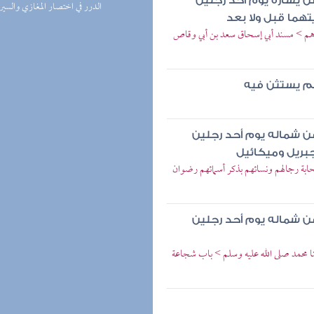
ن يساره يوم أحد رجلين
(1) الدرر في اختصار المغازي والسير
تهما قبل ولا بعد
يرهم > مسند أبي إسحاق سعد بن أبي وقاص
لم يستثن فيه
عن شماله يوم أحد رجلين
جبريل وميكائيل
بة رجالهم ونسائهم بذكر أسمائهم رضوان
عن شماله يوم أحد رجلين
ا محمد صلى الله عليه وسلم > باب شجاعة