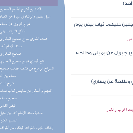
أحد)
(6) التوضيح لشرح الجامع الصحيح
(5) سبل الهدى والرشاد في سيرة خير العباد
(4) شرح النووي على مسلم
رجلين عليهما ثياب بيض يوم
(4) دلائل النبوة للبيهقي
بيض
(4) عمدة القاري شرح صحيح البخاري
(4) مسند الإمام أحمد
(3) صحيح البخاري
غير جبريل عن يميني وطلحة
(3) فتح الباري شرح صحيح البخاري
مسلم بن ال
ي وطلحة عن يساري)
(2) شرح السنة
(2) المفهم لما أشكل من تلخيص كتاب مسلم
(2) صحيح مسلم
(2) فيض القدير
عد الحرب والغبار
(2) حاشية مسند الإمام أحمد بن حنبل
(2) التفسير الكبير