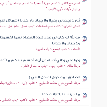
تفسير فتح القدير > تفسير سورة آل عمران > تفسير قوله تعالى " إن ف
والنهار لآيات لأولي الألباب "
ثم لا تجدوني بخيلا ولا جبانا ولا كذابا (شمائل ال
السنن الكبرى > كتاب قسم الصدقات > باب فضل العامل على الصدقة
فوالله لو كان لي عدد هذه العضاه نعما لقسمته 
ولا جبانا ولا كذابا
المصنف > كتاب الجامع > باب الديوان
ردوا علي ردائي أتخافون أن لا أقسم بينكم ما أفاء
موطأ مالك > كتاب الجهاد > باب ما جاء في الغلول
الصادق المصدوق (صدق النبي )
مرقاة المفاتيح شرح مشكاة المصابيح > كتاب الإيمان > باب الإيمان بالق
ما جربنا عليك إلا صدقا
مرقاة المفاتيح شرح مشكاة المصابيح > كتاب الآداب > باب التحذير م