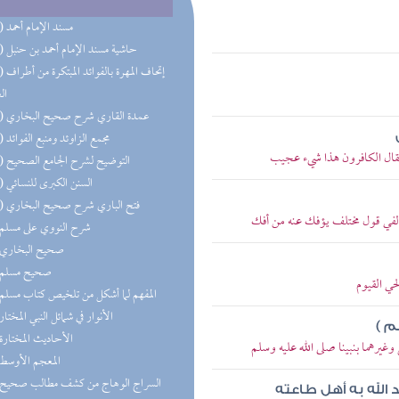
(29) مسند الإمام أحمد
(25) حاشية مسند الإمام أحمد بن حنبل
(23) إتحاف 
ال
(16) عمدة القاري شرح صحيح البخاري
(13) مجمع الزاوئد ومنبع الفوائد
فقال الكافرون هذا شيء عجيب
(12) التوضيح لشرح الجامع الصحيح
(10) السنن الكبرى للنسائي
(10) فتح الباري شرح صحيح البخاري
م لفي قول مختلف يؤفك عنه من أفك
(9) شرح النووي على مسلم
(9) صحيح البخاري
(9) صحيح مسلم
لحي القيوم
(8) المفهم لما أشكل من تلخيص كتاب مسلم
(8) الأنوار في شمائل النبي المختار
م )
(8) الأحاديث المختارة
غيرهما بنبينا صلى الله عليه وسلم
(8) المعجم الأوسط
 الله به أهل طاعته