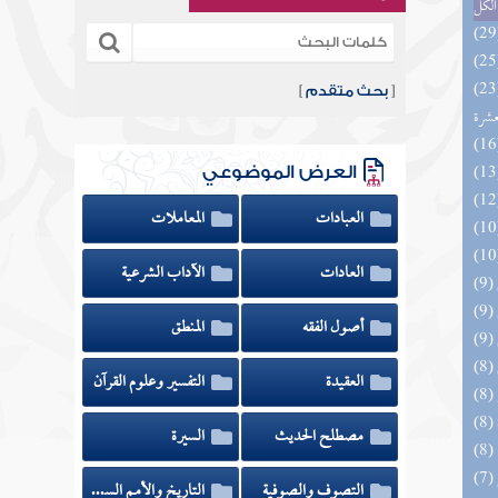
الكل
المهرة بالفوائد المبتكرة من أطراف
[
بحث متقدم
]
عشرة
العرض الموضوعي
العبادات
المعاملات
العادات
الآداب الشرعية
أصول الفقه
المنطق
العقيدة
التفسير وعلوم القرآن
مصطلح الحديث
السيرة
(7) السراج الوهاج من كشف مطالب صحيح
التصوف والصوفية
التاريخ والأمم السابقة