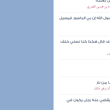
ى بغلته
ود بن عيسى المصري
سول الله إن بي الباسور فيسيل
صرف قال هكذا كنا نصلي خلف
فف
 من نار
رآن وغير ذلك
 يقضي عنه رجل يكون في