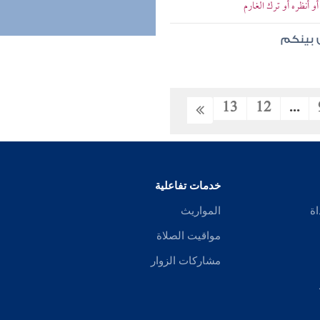
 أنظره أو ترك الغارم
س بينكم
13
12
...
خدمات تفاعلية
اة
المواريث
مواقيت الصلاة
مشاركات الزوار