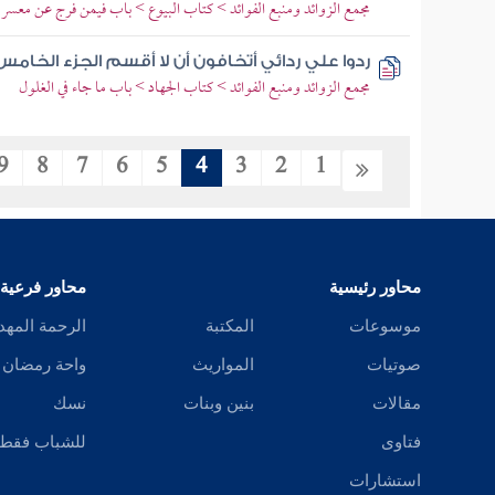
مجمع الزوائد ومنبع الفوائد > كتاب البيوع > باب فيمن فرج عن معسر أو
ردوا علي ردائي أتخافون أن لا أقسم الجزء الخام
مجمع الزوائد ومنبع الفوائد > كتاب الجهاد > باب ما جاء في الغلول
9
8
7
6
5
4
3
2
1
محاور رئيسية
محاور فرعية
موسوعات
المكتبة
الرحمة المهد
صوتيات
المواريث
واحة رمضان
مقالات
بنين وبنات
نسك
فتاوى
للشباب فقط
استشارات