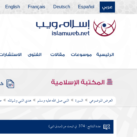
عربي
Español
Deutsch
Français
English
الرئيسية
موسوعات
مقالات
الفتوى
الاستشارات
المكتبة الإسلامية
كتب
العرض الموضوعي
السيرة
النبي صلى الله عليه وسلم
هدي النبي وشمائله
ص
عدد النتائج : 374
في البحث عن (صدق النبي)