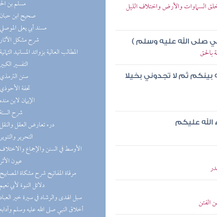
مسلم بن ال
ي خلق السماوات والأرض واختلاف الليل
(7) صحيح ابن حبان
(6) مسند أبي يعلى الموصلي
(6) شرح مشكل الآثار
نبي صلى الله عليه وسلم )
(6) المطالب العالية بزوائد المسانيد الثمانية
 بالحق
(5) التفسير الكبير
(5) سنن الترمذي
بينكم ثم لا تجدوني بخيلا
(5) تحفة الأحوذي
(5) الإيمان لابن منده
(5) شرح السنة
 الله عليكم
(5) درء تعارض العقل والنقل
(5) التحرير والتنوير
(5) الأوسط في السنن والإجماع والاختلاف
(4) عيون الأثر
در
(4) مرقاة المفاتيح شرح مشكاة المصابيح
(4) دلائل النبوة لأبي نعيم
(4) سبل الهدى والرشاد في سيرة خير العباد
ن الفتن
(4) أخلاق النبي صلى الله عليه وسلم وآدابه