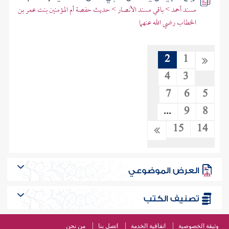
مسند أحمد > باقي مسند الأنصار > حديث حفصة أم المؤمنين بنت عمر بن
الخطاب رضي الله عنهما
2
1
4
3
7
6
5
...
9
8
15
14
العرض الموضوعي
تصنيف الكتب
وثيقة الخصوصية
اتفاقية الخدمة
اتصل بنا
من نحن