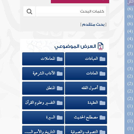
الكل
[
بحث متقدم
]
العرض الموضوعي
العبادات
المعاملات
العادات
الآداب الشرعية
أصول الفقه
المنطق
العقيدة
التفسير وعلوم القرآن
مصطلح الحديث
السيرة
التصوف والصوفية
التاريخ والأمم السابقة