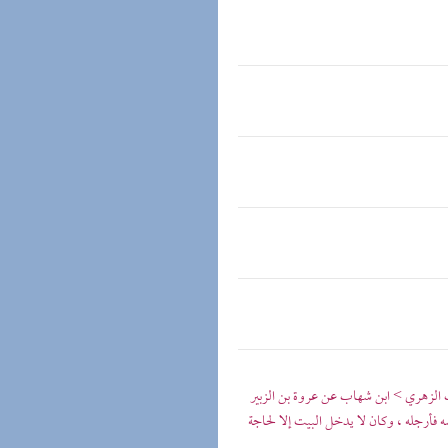
هاب الزهري > ابن شهاب عن عروة بن الزبير
ه فأرجله ، وكان لا يدخل البيت إلا لحاجة