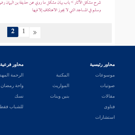
شرح مشكل الآثار > باب بيان مشكل ما روي عن حذيفة بن اليمان رضي ا
وسلم في المساجد التي لا يجوز الاعتكاف إلا فيها
2
1
محاور رئيسية
محاور فرعية
موسوعات
المكتبة
الرحمة المهد
صوتيات
المواريث
واحة رمضان
مقالات
بنين وبنات
نسك
فتاوى
للشباب فقط
استشارات