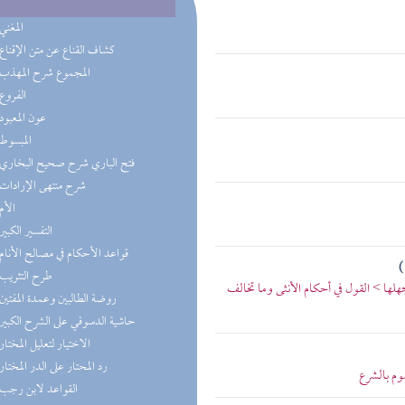
(6) المغني
(6) كشاف القناع عن متن الإقناع
(6) المجموع شرح المهذب
(4) الفروع
(4) عون المعبود
(3) المبسوط
(3) فتح الباري شرح صحيح البخاري
(3) شرح منتهى الإرادات
(3) الأم
(2) التفسير الكبير
(2) قواعد الأحكام في مصالح الأنام
(2) طرح التثريب
جهلها > القول في أحكام الأنثى وما تخالف
(2) روضة الطالبين وعمدة المفتين
(1) حاشية الدسوقي على الشرح الكبير
(1) الاختيار لتعليل المختار
(1) رد المحتار على الدر المختار
وم بالشرع
(1) القواعد لابن رجب