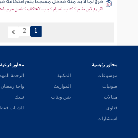
خرج لما لا بد منه فدخل مسجدا يتم اعتكافه في
الفروع لابن مفلح > كتاب الصيام > باب الاعتكاف > فصل خرج المعتكف
2
1
محاور رئيسية
محاور فرعية
موسوعات
المكتبة
الرحمة المهد
صوتيات
المواريث
واحة رمضان
مقالات
بنين وبنات
نسك
فتاوى
للشباب فقط
استشارات