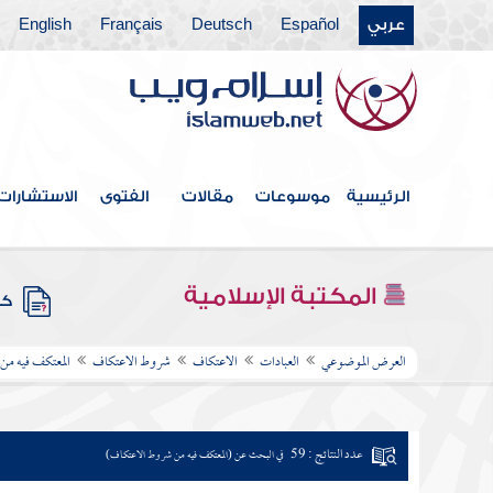
عربي
Español
Deutsch
Français
English
الرئيسية
موسوعات
مقالات
الفتوى
الاستشارات
المكتبة الإسلامية
كتب
العرض الموضوعي
العبادات
الاعتكاف
شروط الاعتكاف
المعتكف فيه من
عدد النتائج : 59
في البحث عن (المعتكف فيه من شروط الاعتكاف)