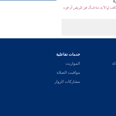
ه
 لما لا بد منه فسأل عن المريض أو غيره
خدمات تفاعلية
اة
المواريث
مواقيت الصلاة
مشاركات الزوار