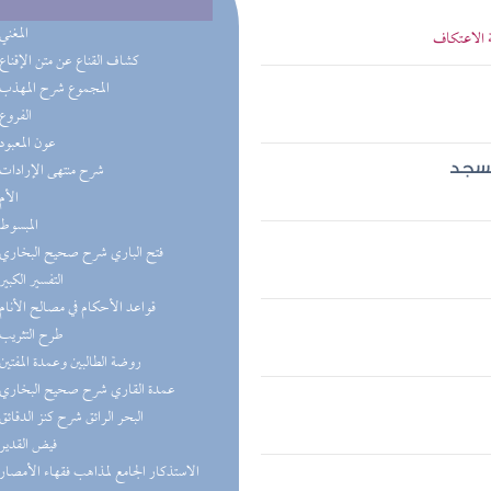
(6) المغني
 الاعتكاف
(6) كشاف القناع عن متن الإقناع
(6) المجموع شرح المهذب
(4) الفروع
(4) عون المعبود
(3) شرح منتهى الإرادات
لمسجد
(3) الأم
(3) المبسوط
(3) فتح الباري شرح صحيح البخاري
(2) التفسير الكبير
(2) قواعد الأحكام في مصالح الأنام
(2) طرح التثريب
(2) روضة الطالبين وعمدة المفتين
(1) عمدة القاري شرح صحيح البخاري
(1) البحر الرائق شرح كنز الدقائق
(1) فيض القدير
(1) الاستذكار الجامع لمذاهب فقهاء الأمصار