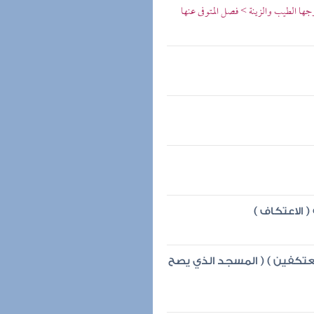
وجها الطيب والزينة > فصل المتوفى عنها
 الاعتكاف )
معتكفين ) ( المسجد الذي يصح