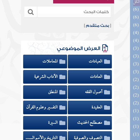
الكل
[
بحث متقدم
]
العرض الموضوعي
العبادات
المعاملات
العادات
الآداب الشرعية
أصول الفقه
المنطق
العقيدة
التفسير وعلوم القرآن
مصطلح الحديث
السيرة
التصوف والصوفية
التاريخ والأمم السابقة