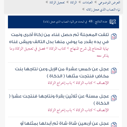
العرض الموضوعي
العبادات
الزكاة
تعجيل الزكاة
تراجم الأعلام
نماء النصاب الذي عجل زكاته
عدد النتائج : 48
في البحث عن (نماء النصاب الذي عجل زكاته)
تلفت المعجلة ثم حصل غناء من زكاة أخرى ونمت
في يده بقدر ما يوفي منها بدل التالف ويبقى غناه
نهاية المحتاج إلى شرح المنهاج > كتاب الزكاة > فصل في تعجيل الزكاة وما
يذكر معه
عجل عن خمس عشرة من الإبل وعن نتاجها بنت
مخاض فنتجت مثلها ( الذكاة )
الإنصاف > كتاب الزكاة > باب إخراج الزكاة
عجل مسنة عن ثلاثين بقرة ونتاجها فنتجت عشرا (
الذكاة )
الإنصاف > كتاب الزكاة > باب إخراج الزكاة
عجل عن أربعين شاة شاة ثم أبدلها بمثلها أو