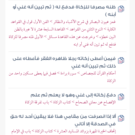
ظنه مصرفا للزكاة فدفع له ( ثم تبين أنه غني أو
أبنه )
غمز عيون البصائر في شرح الأشباه والنظائر > الفن الأول قول في القواعد
الكلية > النوع الثاني من القواعد > القاعدة السابعة عشرة لا عبرة بالظن
البين خطؤه > وخرجت عن هذه القاعدة مسائل > الأولى ظنه مصرفا للزكاة
فدفع له ثم تبين أنه غني أو ابنه
فيمن أعطى زكاته رجلا ظاهره الفقر فأعطاه على
ذلك ثم تبين أنه غني
أحكام القرآن للجصاص > سورة براءة > فصل فيما يعطى مسكين واحد من
الزكاة
دفع زكاته إلى غني وهو لا يعلم ثم علم
الإفصاح عن معاني الصحاح > كتاب الزكاة > باب تفرقة الزكاة
ألا إذا انصرفت من مقامي هذا فلا يبقين أحد له حق
في الصدقة إلا أتاني
إتحاف الخيرة المهرة بزوائد المسانيد العشرة > كتاب الزكاة > باب في الإمام