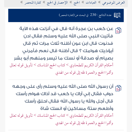
العرض الموضوعي
العبادات
الحج
الإحصار في الحج
كفارة المحصر
تراجم الأعلام
عدد النتائج : 230
في البحث عن (كفارة المحصر)
عن كعب بن عجرة أنه قال في أنزلت هذه الآية
فأتيت النبي صلى الله عليه وسلم فقال ادن
فدنوت قال ابن عون أظنه ثلاث مرات ثم قال
أيؤذيك هوامك ؟ قال أظنه قال نعم فأمرني
بصيام أو صدقة أو نسك ما تيسر ومنهم أبو بشر
أحكام القرآن الكريم للطحاوي > كتاب الحج المناسك > تأويل قوله تعالى
وأتموا الحج والعمرة لله إلى قوله من الهدي
أن رسول الله صلى الله عليه وسلم رأى على وجهه
دواب فقال إني أراك يا كعب قد آذاك هوام رأسك
قال أجل والله يا رسول الله فقال احلق رأسك
وأطعم ستة مساكين أو انسك شاة
أحكام القرآن الكريم للطحاوي > كتاب الحج المناسك > تأويل قوله تعالى
وأتموا الحج والعمرة لله إلى قوله من الهدي