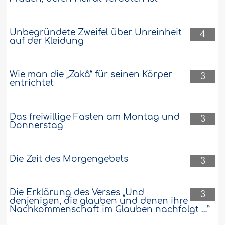
Ich bin ein verheirateter Mann und habe
leider kein Badezimmer in meinem Haus.
Deshalb kann ich nicht beten. Wie soll
Unbegründete Zweifel über Unreinheit
ich die Ganzkörperwaschung
4
auf der Kleidung
vollziehen?..
Weiter
122680
24-5-2009
Wie man die „Zakâ“ für seinen Körper
3
entrichtet
Das freiwillige Fasten am Montag und
3
Donnerstag
Die Zeit des Morgengebets
3
Die Erklärung des Verses „Und
3
denjenigen, die glauben und denen ihre
Nachkommenschaft im Glauben nachfolgt …”