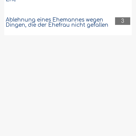
Ablehnung eines Ehemannes wegen
3
Dingen, die der Ehefrau nicht gefallen
Der Umgang des Propheten (möge Allah
3
ihn in Ehren halten und ihm
Wohlergehen schenken) mit seiner Familie
vereint alle Tugenden
Brustvergrößerung wegen Heirat
3
Wiedervergeltung am Tag der
3
Auferstehung
Rechtsnorm dafür, dass der Vorbeter
3
seine Rezitation beim Gebet unterbricht,