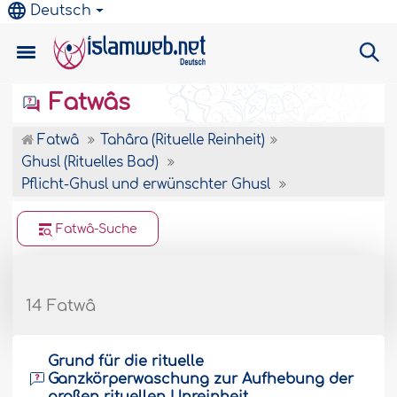
Deutsch
Fatwâs
Fatwâ
Tahâra (Rituelle Reinheit)
Ghusl (Rituelles Bad)
Pflicht-Ghusl und erwünschter Ghusl
Fatwâ-Suche
14 Fatwâ
Grund für die rituelle
Ganzkörperwaschung zur Aufhebung der