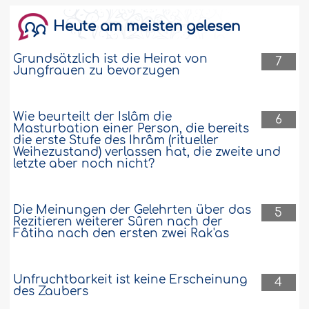
(Weihezustands beim Haddsch)
verpflichtet ist
Heute am meisten gelesen
Wie lautet die Rechstnorm für jemanden,
Grundsätzlich ist die Heirat von
7
der am Tag von Arafa im Zustand der
Jungfrauen zu bevorzugen
großen rituellen Unreinheit aufwacht,
während er sich im Ihrâm befindet?
Danke! ..
Weiter
Wie beurteilt der Islâm die
6
Masturbation einer Person, die bereits
22153
13-6-2012
die erste Stufe des Ihrâm (ritueller
Weihezustand) verlassen hat, die zweite und
letzte aber noch nicht?
Der menstruierenden Frau ist der
Geschlechtsverkehr untersagt, bis die
Menstruation beendet ist und sie Ghusl
Die Meinungen der Gelehrten über das
5
(Ganzkörperwaschung) verrichtet hat
Rezitieren weiterer Sûren nach der
Fâtiha nach den ersten zwei Rak'as
Darf der Mann mit seiner Ehefrau nach
Beendigung der Menstruation
geschlechtlich verkehren, obwohl sie den
Unfruchtbarkeit ist keine Erscheinung
4
Ghusl noch nicht vollzogen hat? Wenn
des Zaubers
dies geschehen ist, ist der