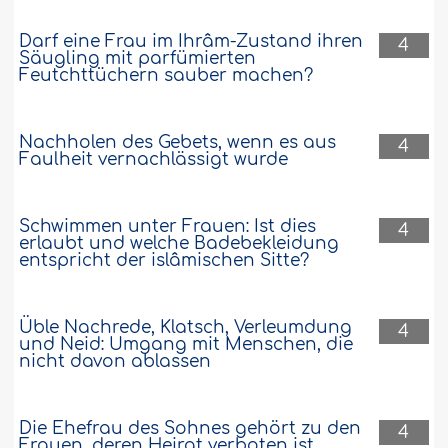
darauffolgende Ghusl dann ein Ghusl
wegen der Menstruation oder wegen des
Darf eine Frau im Ihrâm-Zustand ihren
4
Geschlechtsverkehrs oder wegen
Säugling mit parfümierten
beides? Möge Allâh es Ihnen mit dem
Feutchttüchern sauber machen?
Besten vergelten!..
Weiter
18638
12-6-2012
Nachholen des Gebets, wenn es aus
4
Faulheit vernachlässigt wurde
Schlafen im Zustand ritueller Unreinheit
Schwimmen unter Frauen: Ist dies
4
Darf man im Zustand der rituellen
erlaubt und welche Badebekleidung
Unreinheit, in den man durch etwas
entspricht der islâmischen Sitte?
Verbotenes geraten ist, schlafen?..
Weiter
Üble Nachrede, Klatsch, Verleumdung
17623
12-6-2012
4
und Neid: Umgang mit Menschen, die
nicht davon ablassen
Ich bin verheiratet und habe kein
Badezimmer zu Hause
Die Ehefrau des Sohnes gehört zu den
4
Frauen, deren Heirat verboten ist