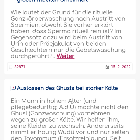
großen rituellen Unreinheit
Wie lautet der Grund für die rituelle
Ganzkörperwaschung nach Austritt von
Spermien, obwohl Sie vorher erklärt
haben, dass Sperma rituell rein ist? Im
Gegensatz dazu wird beim Austritt von
Urin oder Präejakulat von beiden
Geschlechtern nur die Gebetswaschung
durchgeführt?..
Weiter
32871
15-2-2022
Auslassen des Ghusls bei starker Kälte
Ein Mann in hohem Alter (und
pflegebedürftig; A.d.Ü) möchte nicht den
Ghusl (Ganzwaschung) vornehmen
wegen zu großer Kälte. Wir helfen ihm,
seine Kleider zu wechseln. Andererseits
nimmt er häufig Wudû vor und nur selten
den Tayammum (Ersatzreinigung). Seit