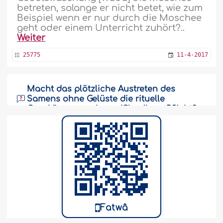
betreten, solange er nicht betet, wie zum
Beispiel wenn er nur durch die Moschee
geht oder einem Unterricht zuhört?..
Weiter
25775
11-4-2017
Macht das plötzliche Austreten des
Samens ohne Gelüste die rituelle
Ganzkörperwaschung (Ghusl) zur Pflicht?
Wie lautet die Rechtsnorm für den
grundlosen Austritt des Samens? Macht
das die rituelle Ganzkörperwaschung zur
Pflicht?..
Weiter
20053
14-6-2012
Fatwâ
Wozu man im Zustand der großen rituellen
Unreinheit während des Ihrâm