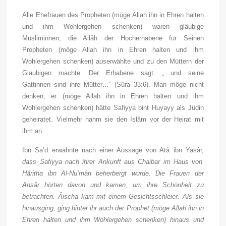
Alle Ehefrauen des Propheten (möge Allah ihn in Ehren halten
und ihm Wohlergehen schenken) waren gläubige
Musliminnen, die Allâh der Hocherhabene für Seinen
Propheten (möge Allah ihn in Ehren halten und ihm
Wohlergehen schenken) auserwählte und zu den Müttern der
Gläubigen machte. Der Erhabene sagt: „…und seine
Gattinnen sind ihre Mütter…“ (Sûra 33:6). Man möge nicht
denken, er (möge Allah ihn in Ehren halten und ihm
Wohlergehen schenken) hätte Safiyya bint Huyayy als Jüdin
geheiratet. Vielmehr nahm sie den Islâm vor der Heirat mit
ihm an.
Ibn Sa’d erwähnte nach einer Aussage von Atâ ibn Yasâr,
dass Safiyya nach ihrer Ankunft aus Chaibar im Haus von
Hâritha ibn Al-Nu’mân beherbergt wurde. Die Frauen der
Ansâr hörten davon und kamen, um ihre Schönheit zu
betrachten. Âischa kam mit einem Gesichtsschleier. Als sie
hinausging, ging hinter ihr auch der Prophet (möge Allah ihn in
Ehren halten und ihm Wohlergehen schenken) hinaus und