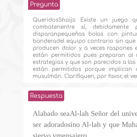
Pregunta
QueridosShaijs: Existe un juego 
combatenentre sí, debidamente p
disparanpequeñas bolas con pintu
banderadel equipo contrario sin que 
producen dolor y a veces raspones 
están permitidos pues preparan al 
estrategias y que son parecidos a las
están permitidos porque implica
musulmán. Clarifiquen, por favor, el ve
Respuesta
Alabado seaAl-lah Señor del univ
ser adoradosino Al-lah y que Muha
siervo ymensajero.