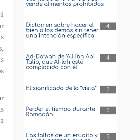
vende alimentos prohibidos
tá
ar
Dictamen sobre hacer el
4
bien a los demás sin tener
una intención específica
as
s,
Ad-Da‘wah de ‘Ali ibn Abi
4
as
Talib, que Al-lah esté
complacido con él
os
El significado de la “vista”
3
or
ás
Perder el tiempo durante
3
Ramadán
’a
Las faltas de un erudito y
3