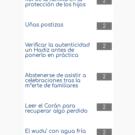
2
protección de los hijos
Uñas postizas
2
Verificar la autenticidad
2
un Hadiz antes de
ponerlo en práctica
Abstenerse de asistir a
2
celebraciones tras la
m*erte de familiares
Leer el Corán para
2
recuperar algo perdido
El wudu’ con agua fría
2