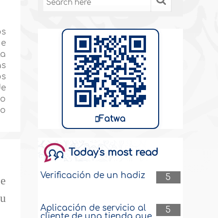
os
ue
la
as
os
de
no
no
Fatwa
Today's most read
Verificación de un hadiz
5
ce
su
Aplicación de servicio al
5
cliente de una tienda que