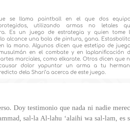
que se llama paintball en el que dos equip
rotegidos, utilizando armas no letales q
ra. Es un juego de estrategia y quien tome 
lo alcance una bola de pintura, gana. Estasbolit
en la mano. Algunos dicen que estetipo de jueg
musulmán en el combate y en laplanificación 
 artes marciales, como elkarate. Otros dicen que 
n causar dolor yapuntar un arma a tu herma
redicto dela Shari’a acerca de este juego.
erso. Doy testimonio que nada ni nadie mere
mmad, sal-la Al-lahu ‘alaihi wa sal-lam, es 