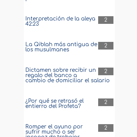
Interpretación de la aleya
2
42:23
La Qiblah más antigua de
2
los musulmanes
Dictamen sobre recibir un
2
regalo del banco a
cambio de domiciliar el salario
¿Por qué se retrasó el
2
entierro del Profeta?
Romper el ayuno por
2
sufrir mucho o ser