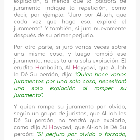
expiación, a menos que la palabra de
juramento indique la repetición, como
decir, por ejemplo: “Juro por Al-lah, que
cada vez que haga eso, expiaré el
juramento”. Y también, si jura nuevamente
después de su primer perjurio.
Por otra parte, si juró varias veces sobre
una misma cosa, y luego rompió ese
juramento, necesita una sola expiación. El
erudito
H
anbalita, Al
H
ayyawi, que Al-lah
le Dé Su perdón, dijo:
“Quien hace varios
juramentos por una sola cosa, necesitará
una sola expiación al romper su
juramento”.
Y quien rompe su juramento por olvido,
según un grupo de juristas, que Al-lah les
Dé Su perdón, no tendrá que expiarlo,
como dijo Al
H
ayyawi, que Al-lah le Dé Su
perdón:
“Si perjura por olvido o forzado,