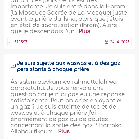
durant ces jours bénis est très
importante. Je suis entré dans le Haram
(la Mosquée Sacrée de La Mecque) juste
avant la prière du 'Isha, alors que j'étais
en état de sacralisation (Ihram). Alors
que je descendais l'un..
Plus
511597
24-4-2025
Je suis sujette aux waswas et à des gaz
persistants à chaque prière
As salem aleykum wa rahmuttulah wa
barakatuhu. Je vous renvoie une
question car je n' ai pas eu une réponse
satisfaisante. Peut-on prier en ayant eu
un gaz ? Je suis atteinte de toc et de
waswas et à chaque prière j'ai
énormément de gaz ou de doutes
concernant la sortie des gaz ? Barraka
Allahou fikoum...
Plus