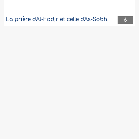
La prière d'Al-Fadjr et celle d'As-Sobh.
6
L'héritage dans le cas d'un mariage
6
invalide et d'une PMA
Les jouissances admises par la Charia
6
ainsi que par la raison et la nature
saines
Que faire après la mort du père ?
6
Cet homme peut vous épouser en
6
secret, si toutes les conditions du