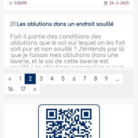
510295
24-3-2025
Les ablutions dans un endroit souillé
Fait-il partie des conditions des
ablutions que le sol sur lequel on les fait
soit pur et non souillé ? J’entends par là
que je faisais mes ablutions dans une
laverie, et le sol de cette laverie est
souillé. Les ablutions accomplies sur un
tel sol sont-elles valides ?..
Plus
1
2
3
4
5
6
7
8
9
...
500446
22-12-2024
16
17
Le Takhlîl des cheveux lors du Ghusl et
lors du Woudou
As salaamou alaykoum, Je vous soumets
une question qui fait naître certains avis
et j'aimerai avoir le vôtre incha Allah. Cela