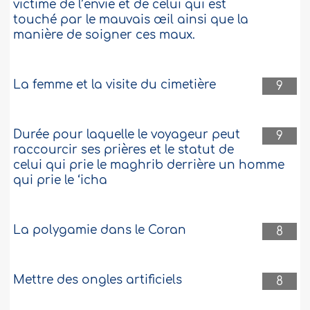
496282
23-7-2024
victime de l’envie et de celui qui est
touché par le mauvais œil ainsi que la
manière de soigner ces maux.
Avis des 4 écoles de l'incidence du baiser
sur la bouche sur les ablutions
La femme et la visite du cimetière
9
As salaamou alaykoum, Je souhaiterai
incha Allah, connaître l'avis des 4 écoles
concernant le fait d'embrasser son
épouse sur la bouche et si cela entraîne
Durée pour laquelle le voyageur peut
9
la rupture des ablutions selon les 4
raccourcir ses prières et le statut de
écoles ? Wa baraka Llahou fikoum, wa
celui qui prie le maghrib derrière un homme
Ssalaamou alaykoum...
Plus
qui prie le ‘icha
495883
16-7-2024
La polygamie dans le Coran
8
Toucher une partie de sa awra avec
l’extérieur de la main et son incidence sur
les ablutions
Mettre des ongles artificiels
8
Salam Aleykoum. Le ''dos'' du pouce est-il