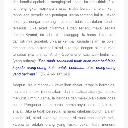
dari kondisi apakah ia mengingkari shalat itu atau tidak. Jika
ia mengingkari wajibnya shalat, maka berarti ia telah kafir,
tanpa ada perselisihan pendapat ulama tentang hal itu. Akad
nikahnya dengan seorang muslimah tidak sah dalam kondisi
tersebut. Jika akad nikahnya sudah terjadi, maka secara
hukum Syariat, itu tidak bisa dianggap. Ia harus dipisahkan
dari istrinya tersebut. Jika ia kembali kepada Islam, ia boleh
melangsungkan kembali akad nikahnya dengan si muslimah
tersebut jika ia mau. Allah—
Subhânahu wata`âlâ
—berfirman
(yang artinya):
"Dan Allah sekali-kali tidak akan memberi jalan
kepada orang-orang kafir untuk berkuasa atas orang-orang
yang beriman."
[QS. An-Nisâ': 141]
Adapun jika ia mengakui kewajiban shalat, tetapi ia bermalas-
malasan untuk menunaikan dan melaksanakannya, maka
menurut jumhur ulama, ia berdosa dan melakukan suatu dosa
besar. Penguasa Islam harus memintanya untuk melakukan
shalat. Jika ia tidak bersedia, ia harus dihukum bunuh. Dalam
kondisi ini, akad nikahnya dengan si muslimah adalah sah,
karena ia adalah orang yang fasik, bukan kafir menurut