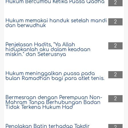
Hukum Bercumbu Ketika Puasa Qadha
2
Hukum memakai handuk setelah mandi
2
dan berwudhuk
Penjelasan Hadits, "Ya Allah
2
hidupkanlah aku dalam keadaan
miskin." dan Seterusnya
Hukum meninggalkan puasa pada
2
bulan Ramadhan bagi para atlet tenis.
Bermesraan dengan Perempuan Non-
2
Mahram Tanpa Berhubungan Badan
Tidak Terkena Hukum Had
Penolakan Batin terhadap Takdir
2