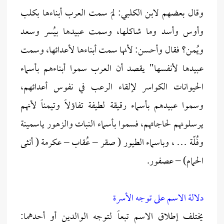
وقال بعضهم لابن الكلبي: لمَ سمت العرب أبناءها بكلب
وأوس وأسد وما شاكلها، وسمت عبيدها بيُسر وسعد
ويُمن؟ فقال وأحسن: لأنها سمت أبناءها لأعدائها، وسمت
عبيدها لأنفسها" يقصد أن العرب سموا أبناءهم بأسماء
الحيوانات الكواسر لإلقاء الرعب في نفوس أعدائهم،
وسموا عبيدهم بأسماء رقيقة لطيفة تفاؤلاً وتيمناً لأنهم
يرسلونهم لحاجاتهم، فسموا بأسماء النبات والزهور ياسمينة
وفُلّة … ، وباسماء الطيور ( صقر – عُقاب – عكرمة ( أنثى
الحمام) – عصفور.
دلالة الاسم على توجه الأسرة
يختلف إطلاق الاسم تبعاً لتوجه الوالدين أو أحدهما: