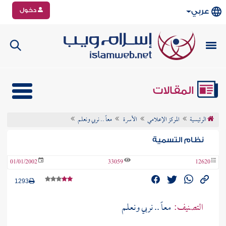
دخول
عربي
المقالات
الرئيسية
المركز الإعلامي
الأسرة
معاً .. نربي ونعلم
نظام التسمية
01/01/2002
33059
12620
1293
التصنيف:
معاً .. نربي ونعلم