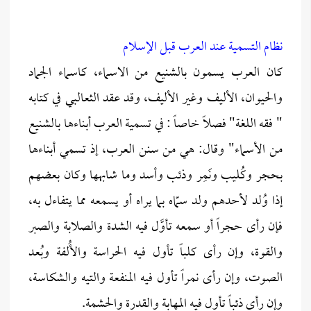
نظام التسمية عند العرب قبل الإسلام
كان العرب يسمون بالشنيع من الاسماء، كاسماء الجماد
والحيوان، الأليف وغير الأليف، وقد عقد الثعالبي في كتابه
" فقه اللغة" فصلاً خاصاً : في تسمية العرب أبناءها بالشنيع
من الأسماء" وقال: هي من سنن العرب، إذ تسمي أبناءها
بحجر وكُليب ونَمِر وذئب وأسد وما شابهها وكان بعضهم
إذا وُلد لأحدهم ولد سمّاه بما يراه أو يسمعه مما يتفاءل به،
فإن رأى حجراً أو سمعه تأوَّل فيه الشدة والصلابة والصبر
والقوة، وإن رأى كلباً تأول فيه الحراسة والأُلفة وبُعد
الصوت، وإن رأى نمراً تأول فيه المنفعة والتيه والشكاسة،
وإن رأى ذئباً تأول فيه المهابة والقدرة والحشمة.