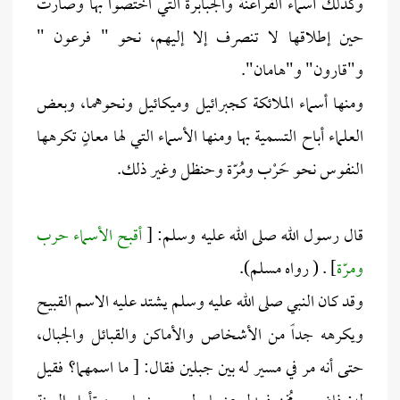
وكذلك أسماء الفراعنة والجبابرة التي اختصّوا بها وصارت
حين إطلاقها لا تنصرف إلا إليهم، نحو " فرعون "
و"قارون" و"هامان".
ومنها أسماء الملائكة كجبرائيل وميكائيل ونحوهما، وبعض
العلماء أباح التسمية بها ومنها الأسماء التي لها معانٍ تكرهها
النفوس نحو حَرْب ومُرّة وحنظل وغير ذلك.
قال رسول الله صلى الله عليه وسلم: [
أقبح الأسماء حرب
ومرّة
] . ( رواه مسلم).
وقد كان النبي صلى الله عليه وسلم يشتد عليه الاسم القبيح
ويكرهه جداً من الأشخاص والأماكن والقبائل والجبال،
حتى أنه مر في مسير له بين جبلين فقال: [ ما اسمهما؟ فقيل