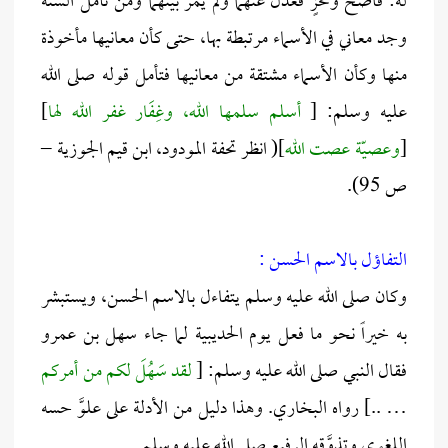
له: فاضح ومُخزٍ فعدل عنهما ولم يمر بينهما ومن تأمل السنة
وجد معاني في الأسماء مرتبطة بها، حتى كأن معانيها مأخوذة
منها وكأن الأسماء مشتقة من معانيها فتأمل قوله صلى الله
عليه وسلم: [
أسلم سلمها الله، وغِفَار غفر الله لها
]
[
وعصيّة عصت الله
]( انظر تحفة المودود، ابن قيم الجوزية –
ص 95).
التفاؤل بالاسم الحسن :
وكان صلى الله عليه وسلم يتفاءل بالاسم الحسن، ويستبشر
به خيراً نحو ما فعل يوم الحديبية لما جاء سهل بن عمرو
فقال النبي صلى الله عليه وسلم: [
لقد سَهُلَ لكم من أمركم
… ..] رواه البخاري. وهذا دليل من الأدلة على علوَّ حسه
اللغوي وتذوَّقه الرفيع صلى الله عليه وسلم.