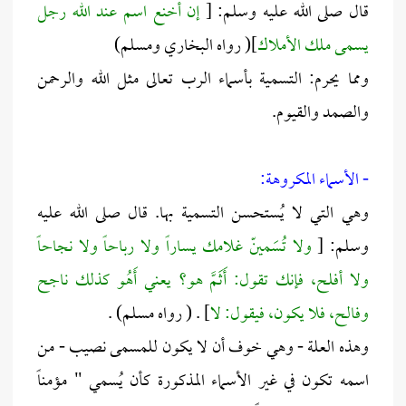
قال صلى الله عليه وسلم: [
إن أخنع اسم عند الله رجل
يسمى ملك الأملاك
]( رواه البخاري ومسلم)
ومما يحرم: التسمية بأسماء الرب تعالى مثل الله والرحمن
والصمد والقيوم.
- الأسماء المكروهة:
وهي التي لا يُستحسن التسمية بها. قال صلى الله عليه
وسلم: [
ولا تُسَمينّ غلامك يساراً ولا رباحاً ولا نجاحاً
ولا أفلح، فإنك تقول: أَثَمَّ هو؟ يعني أَهُو كذلك ناجح
وفالح، فلا يكون، فيقول: لا
] . ( رواه مسلم) .
وهذه العلة - وهي خوف أن لا يكون للمسمى نصيب - من
اسمه تكون في غير الأسماء المذكورة كأن يُسمي " مؤمناً