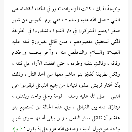
ونتيجةً لذلك ، كانت المؤامرات تدور في الخفاء للقضاء على
النبي - صلى الله عليه وسلم - ، ففي يوم الخميس من شهر
صفر اجتمع المشركون في دار الندوة وتشاوروا في الطريقة
المُثلى لتحقيق مقصودهم ، فمن قائلٍ بضرورةِ قتله عليه
الصلاة والسلام والتخلّص منه ، وآخر بحبسه وإحكام
وثاقه ، وثالثٍ بنفيه وطرده ، حتى اتفقت الآراء على قتله ،
ولكن بطريقة تَعْجَز بنو هاشم معها عن أخذ الثأر ، وذلك
بأن تختار قريش صفوة فتيانها من جميع القبائل فيقوموا على
النبي - صلى الله عليه وسلم - قومة رجلٍ واحد ويقتلوه ،
ليتفرّق دمه بين القبائل ، وفي هذه الحالة لن تستطيع بنو
هاشم أن تقاتل سائر الناس ، ولن يبقى أمامها سوى خيارٍ
واحد هو قبول الدية ، وصدق الله عزوجل إذ يقول :
{ وإذ