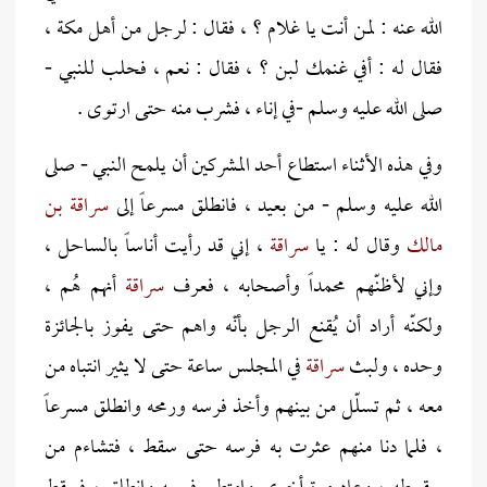
الله عنه : لمن أنت يا غلام ؟ ، فقال : لرجل من أهل مكة ،
فقال له : أفي غنمك لبن ؟ ، فقال : نعم ، فحلب للنبي -
صلى الله عليه وسلم -في إناء ، فشرب منه حتى ارتوى .
وفي هذه الأثناء استطاع أحد المشركين أن يلمح النبي - صلى
الله عليه وسلم - من بعيد ، فانطلق مسرعاً إلى
سراقة بن
مالك
وقال له : يا
سراقة
، إني قد رأيت أناساً بالساحل ،
وإني لأظنّهم محمداً وأصحابه ، فعرف
سراقة
أنهم هُم ،
ولكنّه أراد أن يُقنع الرجل بأنّه واهم حتى يفوز بالجائزة
وحده ، ولبث
سراقة
في المجلس ساعة حتى لا يثير انتباه من
معه ، ثم تسلّل من بينهم وأخذ فرسه ورمحه وانطلق مسرعاً
، فلما دنا منهم عثرت به فرسه حتى سقط ، فتشاءم من