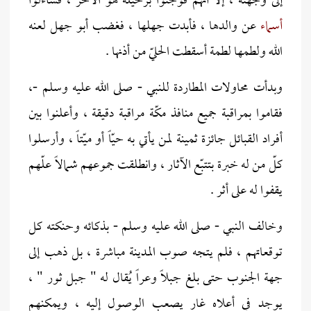
إلى وجهته ، إلا أنهم فوجئوا برحيله هو الآخر ، فساءلوا
أسماء
عن والدها ، فأبدت جهلها ، فغضب أبو جهل لعنه
الله ولطمها لطمة أسقطت الحليّ من أذنها .
وبدأت محاولات المطاردة للنبي - صلى الله عليه وسلم -،
فقاموا بمراقبة جميع منافذ مكّة مراقبة دقيقة ، وأعلنوا بين
أفراد القبائل جائزة ثمينة لمن يأتي به حيّاً أو ميّتاً ، وأرسلوا
كلّ من له خبرة بتتبّع الآثار ، وانطلقت جموعهم شمالاً علّهم
يقفوا له على أثر .
وخالف النبي - صلى الله عليه وسلم - بذكائه وحنكته كل
توقعاتهم ، فلم يتجه صوب المدينة مباشرة ، بل ذهب إلى
جهة الجنوب حتى بلغ جبلاً وعراً يُقال له " جبل ثور " ،
يوجد في أعلاه غار يصعب الوصول إليه ، ويمكنهم