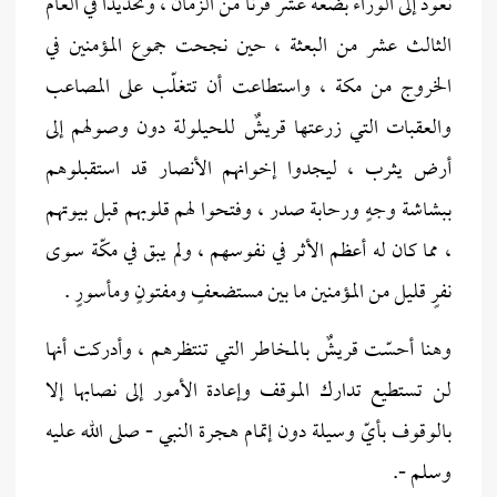
نعود إلى الوراء بضعة عشر قرناً من الزمان ، وتحديداً في العام
الثالث عشر من البعثة ، حين نجحت جموع المؤمنين في
الخروج من مكة ، واستطاعت أن تتغلّب على المصاعب
والعقبات التي زرعتها قريشٌ للحيلولة دون وصولهم إلى
أرض يثرب ، ليجدوا إخوانهم الأنصار قد استقبلوهم
ببشاشة وجهٍ ورحابة صدر ، وفتحوا لهم قلوبهم قبل بيوتهم
، مما كان له أعظم الأثر في نفوسهم ، ولم يبق في مكّة سوى
نفرٍ قليل من المؤمنين ما بين مستضعفٍ ومفتونٍ ومأسورٍ .
وهنا أحسّت قريشٌ بالمخاطر التي تنتظرهم ، وأدركت أنها
لن تستطيع تدارك الموقف وإعادة الأمور إلى نصابها إلا
بالوقوف بأيّ وسيلة دون إتمام هجرة النبي - صلى الله عليه
وسلم -.