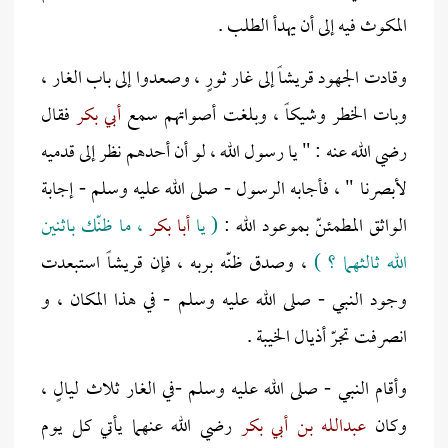
المكوث فيه إلى أن يهدأ الطلب .
وقادت الجهود قريشاً إلى غار ثورٍ ، وصعدوا إلى باب الغار ،
وبات الخطر وشيكاً ، وبلغت أصواتهم سمع
أبي بكر
فقال
رضي الله عنه : " يا رسول الله ، لو أن أحدهم نظر إلى قدميه
لأبصرنا " ، فأجابه الرسول - صلى الله عليه وسلم - إجابة
الواثق المطمئنّ بموعود الله :
( يا
أبا بكر
، ما ظنّك باثنين
الله ثالثهما ؟ )
، وصدق ظنّه بربه ، فإن قريشاً استبعدت
وجود النبي - صلى الله عليه وسلم - في هذا المكان ، و
انصرفت تجرّ أذيال الخيبة .
وأقام النبي - صلى الله عليه وسلم -في الغار ثلاث ليالٍ ،
وكان
عبدالله بن أبي بكر
رضي الله عنهما يأتي كل يوم