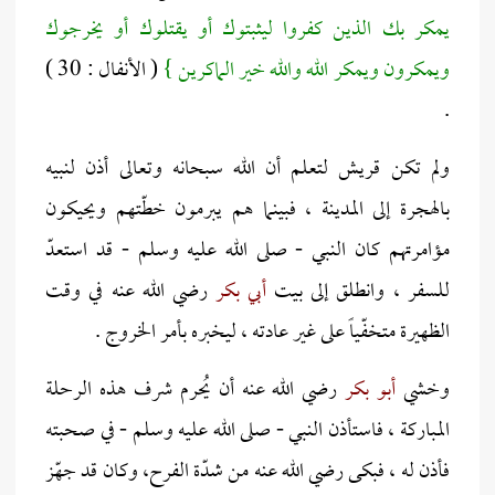
يمكر بك الذين كفروا ليثبتوك أو يقتلوك أو يخرجوك
ويمكرون ويمكر الله والله خير الماكرين }
( الأنفال : 30 )
.
ولم تكن قريش لتعلم أن الله سبحانه وتعالى أذن لنبيه
بالهجرة إلى المدينة ، فبينما هم يبرمون خطّتهم ويحيكون
مؤامرتهم كان النبي - صلى الله عليه وسلم - قد استعدّ
للسفر ، وانطلق إلى بيت
أبي بكر
رضي الله عنه في وقت
الظهيرة متخفّياً على غير عادته ، ليخبره بأمر الخروج .
وخشي
أبو بكر
رضي الله عنه أن يُحرم شرف هذه الرحلة
المباركة ، فاستأذن النبي - صلى الله عليه وسلم - في صحبته
فأذن له ، فبكى رضي الله عنه من شدّة الفرح، وكان قد جهّز