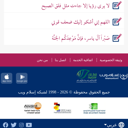
لا يرى رؤيا إلا جاءت مثل فلق الصبح
اللهم إني أشكو إليك ضعف قوتي
صَبْراً آلَ ياسر، فإنَّ مَوْعِدَكُم الجَنَّة
وثيقة الخصوصية
اتفاقية الخدمة
اتصل بنا
من نحن
جميع الحقوق محفوظة © 2026 - 1998 لشبكة إسلام ويب
عربي