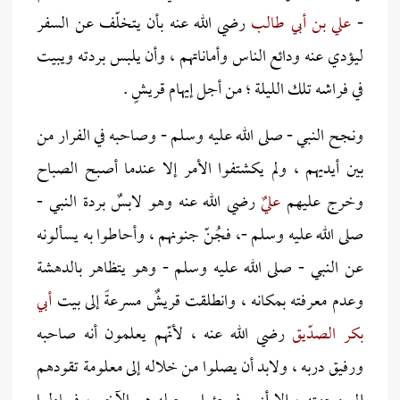
-
علي بن أبي طالب
رضي الله عنه بأن يتخلّف عن السفر
ليؤدي عنه ودائع الناس وأماناتهم ، وأن يلبس بردته ويبيت
في فراشه تلك الليلة ؛ من أجل إيهام قريشٍ .
ونجح النبي - صلى الله عليه وسلم - وصاحبه في الفرار من
بين أيديهم ، ولم يكشتفوا الأمر إلا عندما أصبح الصباح
وخرج عليهم
عليٌ
رضي الله عنه وهو لابسٌ بردة النبي -
صلى الله عليه وسلم -، فجُنّ جنونهم ، وأحاطوا به يسألونه
عن النبي - صلى الله عليه وسلم - وهو يتظاهر بالدهشة
وعدم معرفته بمكانه ، وانطلقت قريشٌ مسرعةً إلى بيت
أبي
بكر الصدّيق
رضي الله عنه ، لأنّهم يعلمون أنه صاحبه
ورفيق دربه ، ولابد أن يصلوا من خلاله إلى معلومة تقودهم