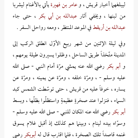
ليبلغهما أخبار قريش ، و
عامر بن فهيرة
يأتي بالأغنام ليشربا
من لبنها ، ويخفي آثار
عبدالله بن أبي بكر
، حتى جاء
عبدالله بن أريقط
في الموعد المنتظر ، ومعه رواحل السفر .
وفي ليلة الإثنين من شهر ربيع الأوّل انطلق الركب إلى
المدينة متّخذاً طريق الساحل ، وظلوا يسيرون طيلة يومهم ،
و
أبو بكر
رضي الله عنه يمشي مرّة أمام النبي - صلى الله
عليه وسلم - ، ومرّة خلفه ، ومرّة عن يمينه ، ومرّة عن
يساره ، خوفاً عليه من قريش ، حتى توسّطت الشمس كبد
السماء ، فنزلوا عند صخرةٍ عظيمةٍ واستظلّوا بظلّها ، وبسط
أبو بكر
رضي الله عنه المكان للنبي - صلى الله عليه وسلم -
وسوّاه بيده لينام ، وبينما هم كذلك إذ أقبل غلام يسوق
غنمه قاصداً تلك الصخرة ، فلما اقترب قال له
أبوبكر
رضي