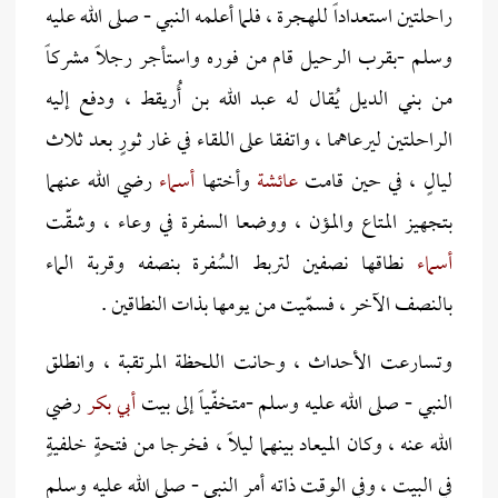
راحلتين استعداداً للهجرة ، فلما أعلمه النبي - صلى الله عليه
وسلم -بقرب الرحيل قام من فوره واستأجر رجلاً مشركاً
من بني الديل يُقال له عبد الله بن أُريقط ، ودفع إليه
الراحلتين ليرعاهما ، واتفقا على اللقاء في غار ثورٍ بعد ثلاث
ليالٍ ، في حين قامت
عائشة
وأختها
أسماء
رضي الله عنهما
بتجهيز المتاع والمؤن ، ووضعا السفرة في وعاء ، وشقّت
أسماء
نطاقها نصفين لتربط السُفرة بنصفه وقربة الماء
بالنصف الآخر ، فسمّيت من يومها بذات النطاقين .
وتسارعت الأحداث ، وحانت اللحظة المرتقبة ، وانطلق
النبي - صلى الله عليه وسلم -متخفّياً إلى بيت
أبي بكر
رضي
الله عنه ، وكان الميعاد بينهما ليلاً ، فخرجا من فتحةٍ خلفيةٍ
في البيت ، وفي الوقت ذاته أمر النبي - صلى الله عليه وسلم