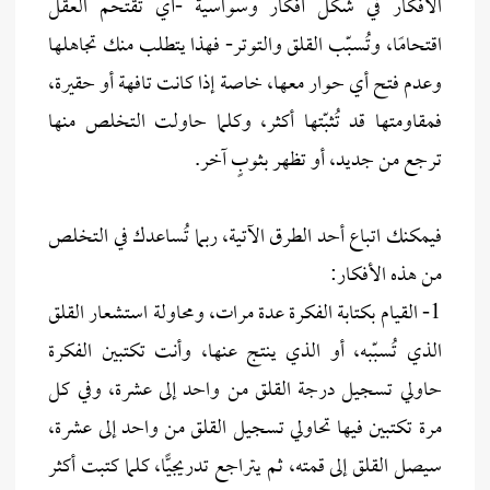
الأفكار في شكل أفكار وسواسية -أي تقتحم العقل
اقتحامًا، وتُسبّب القلق والتوتر- فهذا يتطلب منك تجاهلها
وعدم فتح أي حوار معها، خاصة إذا كانت تافهة أو حقيرة،
فمقاومتها قد تُثبّتها أكثر، وكلما حاولت التخلص منها
ترجع من جديد، أو تظهر بثوبٍ آخر.
فيمكنك اتباع أحد الطرق الآتية، ربما تُساعدك في التخلص
من هذه الأفكار:
1- القيام بكتابة الفكرة عدة مرات، ومحاولة استشعار القلق
الذي تُسبّبه، أو الذي ينتج عنها، وأنت تكتبين الفكرة
حاولي تسجيل درجة القلق من واحد إلى عشرة، وفي كل
مرة تكتبين فيها تحاولي تسجيل القلق من واحد إلى عشرة،
سيصل القلق إلى قمته، ثم يتراجع تدريجيًّا، كلما كتبت أكثر