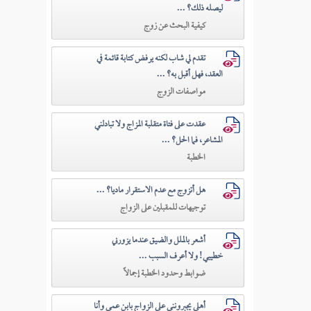
ليصله ذلك؟ ...
كيفية البحث عن زوج
تقدم لي شاب لكنه يرفض كتابة قائمة في
العقد، فهل أقبل به؟ ...
مواصفات الزوج
عقدت على فتاة متقلبة المزاج ولا تبادلني
المشاعر، فما الحل؟ ...
الخطبة
هل أتزوج مع عدم الاستقرار ماديا؟ ...
توجيهات للمقبلين على الزواج
أشعر بالملل والضيق عندما يزورني
خطيبي! ولا أعرف السبب ...
ضوابط وحدود الخطبة إجمالاً
أهلي يجبرونني على الزواج بابن عمي وأنا