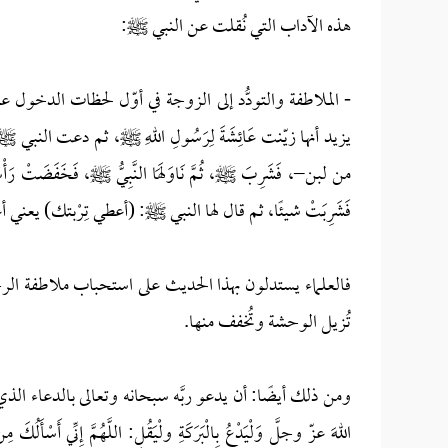
هذه الآداب التي نُقلت عن النبي ﷺ:
- الملاطفة والتودُّد إلى الزوجة في أوّل لحظات الدخول ع
يزيد أنها زيّنت عَائِشَةَ لِرَسُولِ اللهِ ﷺ، ثم دعت النبي ﷺ ليدخ
من لبن–، فَشَرِبَ ﷺ، ثُمَّ نَاوَلَهَا النَّبِيُّ ﷺ، فَخَفَضَ
فَشَرِبَتْ شيئًا، ثم قال لها النبي ﷺ: (أعطي تِرْبتك) يعن
فالعلماء يستدلون بهذا الحديث على استحباب ملاطفة الرج
تُزيل الوحشة وتُخفف منها.
ومن ذلك أيضًا: أن يدعو ربَّه سبحانه وتعالى بالدعاء الذي علَّمه نبيُّه 
اللهَ عزّ وجلَّ وَلْيَدْعُ بِالْبَرَكَةِ ولْيَقُلِ: اللَّهُمَّ إِنِّي أَسْأَلُكَ مِ