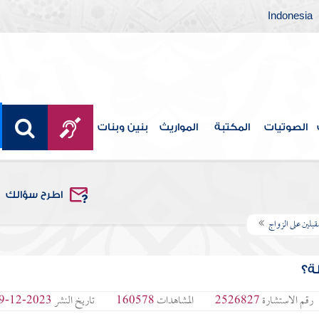
Indonesia
الصوتيات
المكتبة
المواريث
بنين وبنات
اطرح سؤالك
بلين على الزواج
ة؟
رقم الاستشارة
2526827
المشاهدات
160578
تاريخ النشر
2023-12-09