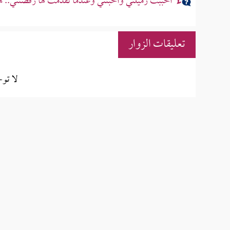
أحببت زميلتي وأحبتني وعندما تقدمت لها رفضتني.. ه
تعليقات الزوار
لا تو