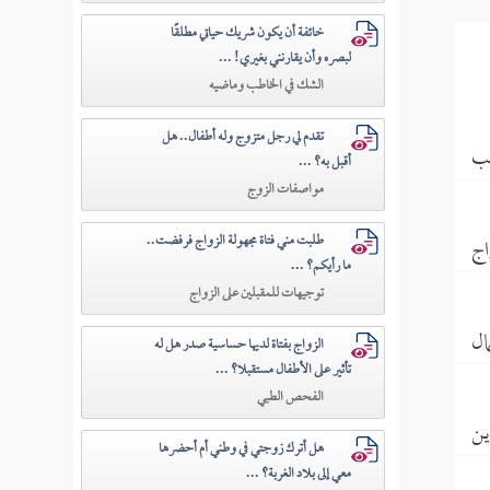
خائفة أن يكون شريك حياتي مطلقًا
لبصره وأن يقارنني بغيري! ...
الشك في الخاطب وماضيه
تقدم لي رجل متزوج وله أطفال.. هل
طب
أقبل به؟ ...
مواصفات الزوج
طلبت مني فتاة مجهولة الزواج فرفضت..
اج
ما رأيكم؟ ...
توجيهات للمقبلين على الزواج
ال
الزواج بفتاة لديها حساسية صدر هل له
تأثير على الأطفال مستقبلا؟ ...
الفحص الطبي
ين
هل أترك زوجتي في وطني أم أحضرها
معي إلى بلاد الغربة؟ ...