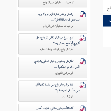
توجيهات للمقبلين على الزواج
اج
والدي يرفض فكرة الزواج ولا يريد
مساعدتي فيه، فماذا أفعل؟ ...
توجيهات للمقبلين على الزواج
لدي مبلغ من المال يكفي للزواج، هل
أتزوج أم أفتح به مشروعا؟ ...
أهمية الزواج وفوائده والحث عليه
تطاردني وساوس بإخبار خاطبي بالماضي
السيء، فما توجيهكم؟ ...
الوسواس القهري
فتاة ترغب بالزواج مني بشدة لكنها أكبر
مني سنًا، فما نصيحتكم؟ ...
فارق السن
أنا فتاة أحب ابن خالتي، فكيف أعمل