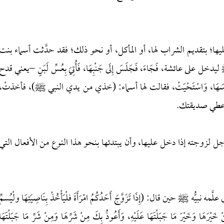
ليها؛ بتقديم الشراب لها، أو المأكل، أو نحو ذلك؛ فقد حدَّثت أسماء بنت
ل على عائشة، فَجَاءَ، فَجَلَسَ إِلَى جَنْبِهَا، فَأُتِيَ بِعُسِّ لَبَنٍ –يعني قدح
تْ رَأْسَهَا، وَاسْتَحْيَتْ، فقالت لها أسماء: (خذي من يدي النبي ﷺ)، فأخذتْ،
ي أعطي صديقتك.
ل لزوجته إذا دخل عليها، وأن يبتدئها بنحو هذا النوع من الأفعال التي
ﷺ حين قال: (‌إِذَا ‌تَزَوَّجَ ‌أَحَدُكُمُ ‌امْرَأَةً فلْيَأْخُذْ بِنَاصِيَتِهَا ولْيُسمِّ
نْ خَيْرَهَا وَخَيْرَ مَا جَبَلْتَهَا عَلَيْهِ، وَأَعُوذُ بِكَ مِنْ شَرِّهَا وَمِنْ شَرِّ مَا جَبَلْتَهَا