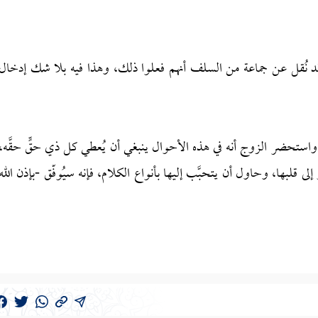
 قد نُقل عن جماعة من السلف أنهم فعلوا ذلك، وهذا فيه بلا شك إدخال
واستحضر الزوج أنه في هذه الأحوال ينبغي أن يُعطي كل ذي حقٍّ حقَّه،
ى قلبها، وحاول أن يتحبَّب إليها بأنواع الكلام، فإنه سيُوفّق -بإذن الله