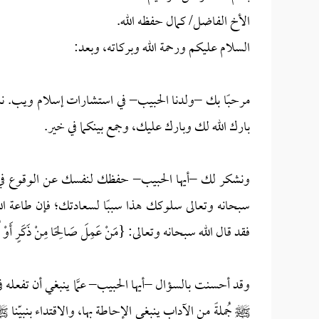
الأخ الفاضل/ كمال حفظه الله.
السلام عليكم ورحمة الله وبركاته، وبعد:
مرحبًا بك –ولدنا الحبيب– في استشارات إسلام ويب. نس
بارك الله لك وبارك عليك، وجمع بينكما في خير.
ونشكر لك –أيها الحبيب– حفظك لنفسك عن الوقوع في مح
سبحانه وتعالى سلوكك هذا سببًا لسعادتك؛ فإن طاعة الله
فقد قال الله سبحانه وتعالى: {مَنْ عَمِلَ صَالِحًا مِنْ ذَكَرٍ أَوْ أُنْثَى وَه
وقد أحسنت بالسؤال –أيها الحبيب– عمَّا ينبغي أن تفعله في 
ﷺ جُملةً من الآداب ينبغي الإحاطة بها، والاقتداء بنبيّ