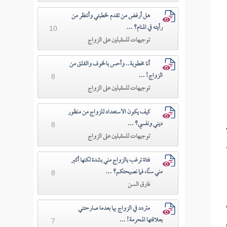
هل أرفض من تقدم لخطبتي وأنتظر من
رأيته في المنام؟ ...
10
توجيهات للمقبلين على الزواج
أنا مخطوبة.. وأحس بالخوف والقلق من
الزواج! ...
8
توجيهات للمقبلين على الزواج
كيف يكون الاستعداد للزواج من منظور
ديني ونفسي؟ ...
8
توجيهات للمقبلين على الزواج
فتاة ترغب بالزواج مني بشدة لكنها أكبر
مني سنًا، فما نصيحتكم؟ ...
8
فارق السن
متردد في الزواج بها بعدما صارحتني
بعلاقتها المحرمة! ...
7