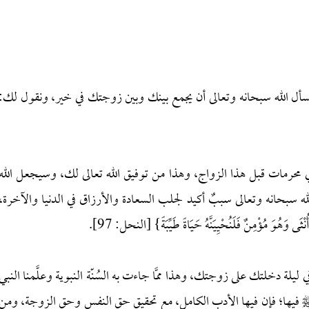
أل الله سبحانه وتعالى أن يجمع بينك وبين زوجتك في خير، ونقول لك:
رمات قبل هذا الزواج، وهذا من توفيق الله تعالى لك، وسيجعل الله
 سبحانه وتعالى سببٌ أكيد لجلب السعادة والأرزاق في الدنيا والآخرة،
ُوَ مُؤْمِنٌ فَلَنُحْيِيَنَّهُ حَيَاةً طَيِّبَةً} [النحل: 97].
ليلة دخلتك على زوجتك، وهذا ممَّا جاءت به السُنّة النبوية وعلَّمنا النبي
نا ﷺ فيها؛ فإن فيها الأدب الكامل، مع تحقيق حق النفس وحق الزوجة، ومن