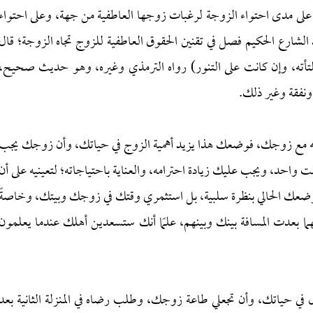
ي على مدى احتواء الزوجة لرغبات زوجها العاطفية من جهة، وعلى احتواء
لشارع الحكيم فصل في تقنين الحقوق العاطفية للزوج تجاه الزوجة؛ قال
 فلتأته، وإن كانت على التنور) رواه الترمذي وغيره، وهو حديث صحيح،
ونفقة وغير ذلك.
ن فيه مع زوجك، فوضعك هذا يزيد أهمية الزوج في حياتك، وأن زوجك يجب
 واحد، ويجب عليك زيادة احترامه، والعناية باحتياجاته؛ لتعينيه على أن
وضعك الحالي بنظرة سلبية، بل استثمري وقتك في زوجك وبيتك، وخاصةً
ا بعدت المسافة بينك وبينهم، علمًا أنك ستسعدين أهلك عندما يعلمون
 في حياتك، وأن تجعلي طاعة زوجك، وطلب رضاه في المنزلة الثانية بعد