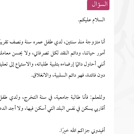
السؤال
السلام عليكم.
أنا متزوجة منذ سنتين، لدي طفل عمره سنة ونصف تقريبًا
أمور حياتنا، ودائم النقد لكل تصرفاتي، ولا يحسن معاملتي
أنني أحاول دائمًا إرضاءه بتلبية طلباته، والاستماع إلى تع
دون فائدة، فهو دائم السلبية، والانغلاق.
وللعلم: فأنا طالبة جامعية، في سنة التخرج، ولدي طفل 
أقاربي يسكن في نفس البلد التي أسكن فيها، ولا أجد الدعم
أفيدوني جزاكم الله خيرًا.