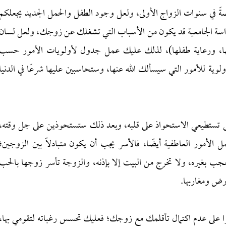
خاصةً في سنوات الزواج الأولى، ولعل وجود الطفل والحمل الجديد يجعلكم
لدراسة الجامعية قد يكون من الأسباب التي تشغلك عن زوجك، ولعل لسان
، ورعاية طفلها)، لذلك عليك عمل جدول لأولويات الأمور حسب
ية للأمور التي سيسألك الله عنها، وستحاسبين عليها شرعًا في الدنيا
تطيعي الاستحواذ على قلبه، وبعد ذلك ستستحوذين على جل وقته،
ل الأمور العاطفية أيضًا، فالأسر يجب أن يكون متبادلاً بين الزوجين؛
عجب بغيره، ولا تخرج من البيت إلا بإذنه، والزوجة تأسر زوجها بالحب
أرض ومغاربها.
 على عدم اكتمال تأقلمك مع زوجك؛ فعليك تحسس رغباته لتقومي بها،