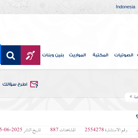
Indonesia
الصوتيات
المكتبة
المواريث
بنين وبنات
اطرح سؤالك
ية
رقم الاستشارة
2554278
المشاهدات
887
تاريخ النشر
2025-06-25