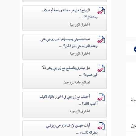
الزواج: هل هو سعادة وراحة أم خلاف
ومشاكل؟! ...
الحقوق الزوجية
تعبت نفسيتي بسبب إعراض زوجي عني
وعدم اقترابه مني، فما الحل؟ ...
الحقوق الزوجية
هل مبادرتي بالصلح مع زوجي يعتبر ذلًا
غير محمود؟ ...
نصائح عامة للزوجين
أختلف مع زوجتي في الحوار دائمًا، فكيف
جة
أتجنب ذلك؟ ...
الحقوق الزوجية
ين
أبذل جهدي لإرضاء زوجي ويؤلمني
بنظراته للنساء ...