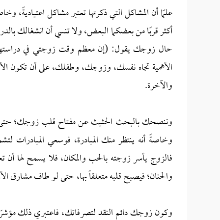
علمًا أن المشاكل التي ذكرتها تعتبر مشاكل اعتياديةً، و
أكثر قربًا من بعضكما البعض، ولا تنسي أن انشغالك با
حال زوجك يقول: (إن معظم وقت زوجتي في دراستها
الأهمية تجاه نفسك، وزوجك، وطفلك، على أن تكون الأولو
والآخرة.
وننصحك بالبحث الحثيث عن مفتاح قلب زوجك؛ حتى تس
وخاصةً أنه ينتظر منك المبادرة، فوسعي المبادرات لتشم
فالزوج يأسر زوجته بالحب والمكان، فلا يسمح لها أن ت
والحنان؛ فيصبح قلبه متعلقاً بها، حتى لو طاف مشارق ال
وكون زوجك دائم النقد لتصرفاتك، فاعتبري ذلك مؤشرًا