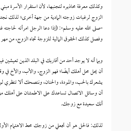
وكذلك معرفة محاذيره لتجنبها، لأن استقرار الأسرة مبن
الزوج لرغبات زوجته المادية من جهة أخرى؛ لذلك نجد ا
-صلى الله عليه وسلم-: (إذا دعا الرجل امرأته لحاجته
وفصل كذلك الحقوق المالية للزوجة تجاه الزوج، من مهر 
وبما أنه لا يوجد أحد من أقاربك في البلد الذين تعيشي
أن يحل محل أهلك أيضًا؛ فهو الزوج، والأب، والأخ في وقت
يشعرك بالحب، والمودة، والحنان، وننصحك ألا تنظري ل
أن وسائل الاتصال تساعدك على الاطمئنان على أهلك مهم
أنك سعيدة مع زوجك.
لذلك: فالحل هو أن تجعلي من زوجك محط الاهتمام الأول