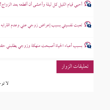
أحيي قيام الليل كل ليلة وأخشى أن أقطعه بعد الزواج!
تعبت نفسيتي بسبب إعراض زوجي عني وعدم اقترابه من
بسبب أعباء الحياة أصبحت منهكة وزوجي يطلبني حقه
تعليقات الزوار
لا تو