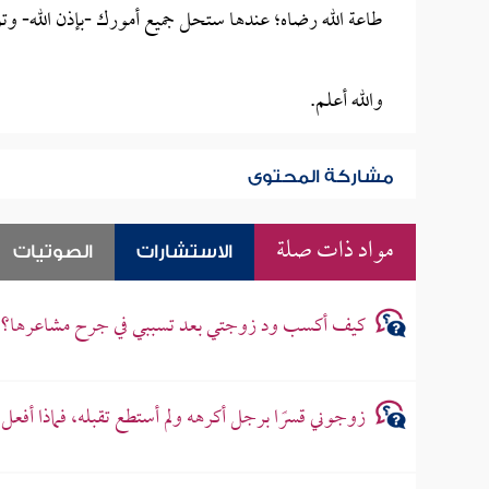
طاعة الله رضاه؛ عندها ستحل جميع أمورك -بإذن الله- وتو
والله أعلم.
مشاركة المحتوى
مواد ذات صلة
الاستشارات
الصوتيات
كيف أكسب ود زوجتي بعد تسببي في جرح مشاعرها؟
زوجوني قسرًا برجل أكرهه ولم أستطع تقبله، فماذا أفعل