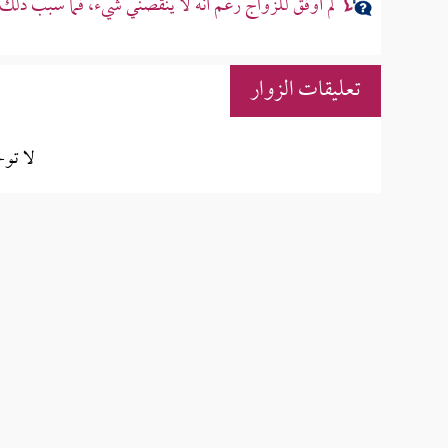
لم أوفق للزواج رغم أنه لا ينقصني شيء، فما سبب ذلك
تعليقات الزوار
لا تو