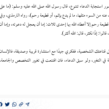
 استجابة الدعاء تتنوع، قال رسول الله صلى الله عليه وسلم: (ما على
 عنه من السوء مثلها، ما لم يدع بإثم، أو قطيعة رحم)، رواه الترمذي، وفي
طيعة رحم إلا أعطاه الله بها إحدى ثلاث: إما أن يعجل له دعوته، وإما أن
وا: إذًا نكثر، قال: الله أكثر).
 إلى قناعتك الشخصية، ففكري جيدًا مع استشارة قريبة وصديقة، فالإنسان
في التغير، ولو سبق الدعاء، فان اقتنعت في تغيير التخصص والجامعة،