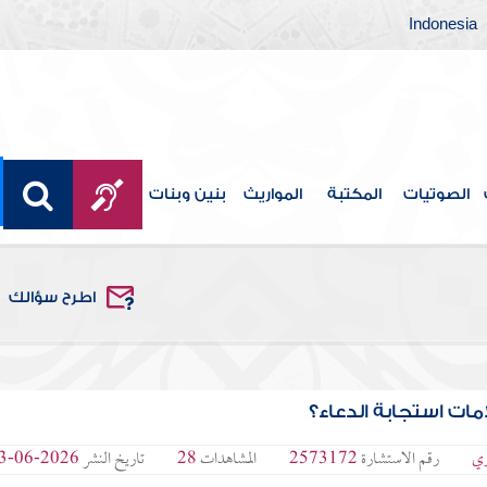
Indonesia
الصوتيات
المكتبة
المواريث
بنين وبنات
اطرح سؤالك
ات استجابة الدعاء؟
ري
رقم الاستشارة
2573172
المشاهدات
28
تاريخ النشر
2026-06-03