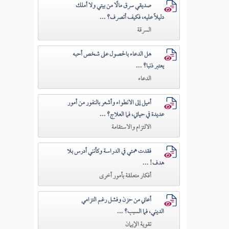
صديقي سرق مالًا من بيتي ولا أملك
دليلًا عليه، فكيف أتصرف؟ ...
السرقة
هل الدعاء بالحصول على شخص أحبه
يعتبر ذنبا؟ ...
الدعاء
أميل إلى الانطواء وأشعر بالنفور من أمور
عديدة في حياتي، فما العلاج؟ ...
الالتزام والاستقامة
فقدت همتي في الدراسة وكأنني أدرس بلا
هدف! ...
أفكار متعلقة بأمور أخرى
أعاني من حزن وفشل رغم التزامي
الديني، فما السبب؟ ...
تقوية الإيمان