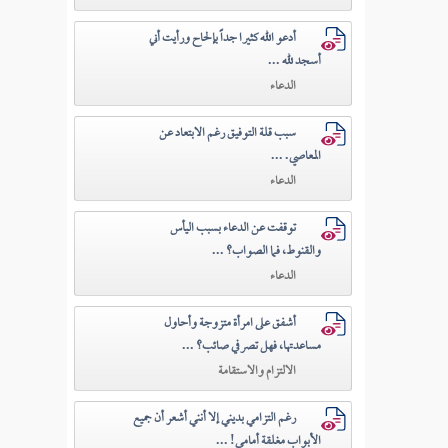
أدعو الله كثيرا جداً بإلحاح ورأيت أني
أسجد لله ...
الدعاء
سبب قلة التوفيق رغم الابتعاد عن
المعاصي. ...
الدعاء
توقفت عن الدعاء بسبب اليأس
والقنوط، فما الصواب؟ ...
الدعاء
أشفق على امرأة متزوجة وأحاول
مساعدتها، فهل تصرفي صائب؟ ...
الالتزام والاستقامة
رغم التزامي بديني إلا أنني أشعر أن جميع
الأبواب مغلقة أمامي! ...