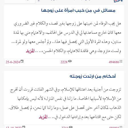
مسائل في من خبب امرأة على زوجها
هل يجب الوفاء لمن خببتها على زوجها بغير قصد، والكلام غير الضروري
معها كان خارج مساعدتها لي في الدرس على الهاتف، والاهتمام مني بها لمدة
سنتين، وهذه المرة الأولى التي يحصل فيها هذا.. ولم أجلس معها ولو لمرة...
ولست متزوجا، وهي فاقدة للاهتمام، والكلام الحسن،.. ..
المزيد
25-6-2024
2228
494686
أحكام من ارتدت زوجته
تزوجت من أجنبية بعد اعتناقها للإسلام، وفي الشهر الفائت قررت أن تخرج
من الإسلام؛ لأسبابها الخاصة. ما زلنا في نفس المنزل؛ لأنه ليس بإمكانها
الذهاب لمكان آخر حتى تحصل على عمل، وما زلنا كما نحن، لم يحصل طلاق.
لكن حتى مع اقتناعها بعدم إرادتها الدخول في.. ..
المزيد