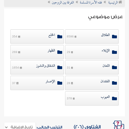
الرئيسية
فقه الأسرة المسلمة
الفرقة بين الزوجين
ن الفتوى
عرض موضوعي
الطلاق
الخلع
354
8596
الإيلاء
الظهار
269
29
اللعان
الشقاق والنشوز
1654
31
الفقدان
الإعسار
37
28
العيوب
378
الفتاوى (206)
الترتيب الحالي: