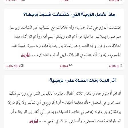
12-10-2023
2744
480994
ماذا تفعل الزوجة التي اكتشفت شذوذ زوجها؟
اكتشفت أن زوجي شاذ جنسيا، وله علاقات مع الشباب عبر الشات، ويرسل
لهم صورا بملابس داخلية من أخواته، ويذكر اسم أمه، وأخواته أثناء هذه
العلاقات. وعلى وجه العموم هو إنسان بار جدا بأهله، وله سيرة حسنة عند
الجميع، ويحاول أن ينتظم في الصلاة. فهل أطلب الطلاق،.. ..
المزيد
9-10-2023
45044
480805
آثار الردة وترك الصلاة على الزوجية
أنا امرأة متزوجة، وعندي ثلاثة أطفال. ملتزمة باللباس الشرعي، ورغم ذلك
عند خروجي للعمل -فأنا معلمة أطفال- أو الخروج في أي شأن، ولا يكون إلا
برفقة زوجي، فإنه يحاصرني محاصرة لصيقة، ويدعي أني أنظر إلى الرجال، أو
السيارات. تعبت نفسيتي، وأصابني الشك في نفسي،.. ..
المزيد