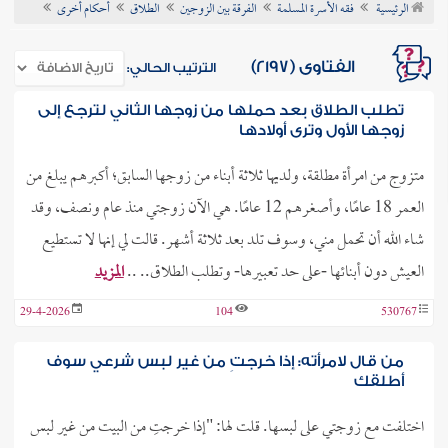
الرئيسية
فقه الأسرة المسلمة
الفرقة بين الزوجين
الطلاق
أحكام أخرى
ن الفتوى
الفتاوى (2197)
الترتيب الحالي:
تطلب الطلاق بعد حملها من زوجها الثاني لترجع إلى
زوجها الأول وترى أولادها
متزوج من امرأة مطلقة، ولديها ثلاثة أبناء من زوجها السابق؛ أكبرهم يبلغ من
العمر 18 عامًا، وأصغرهم 12 عامًا. هي الآن زوجتي منذ عام ونصف، وقد
شاء الله أن تحمل مني، وسوف تلد بعد ثلاثة أشهر. قالت لي إنها لا تستطيع
العيش دون أبنائها -على حد تعبيرها- وتطلب الطلاق.. ..
المزيد
29-4-2026
104
530767
من قال لامرأته: إذا خرجتِ من غير لبس شرعي سوف
أطلقك
اختلفت مع زوجتي على لبسها. قلت لها: "إذا خرجتِ من البيت من غير لبس