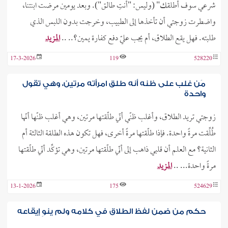
شرعي سوف أطلقك" (وليس: "أنتِ طالق"). وبعد يومين مرضت ابنتنا،
واضطرت زوجتي أن تأخذها إلى الطبيب، وخرجت بدون اللبس الذي
طلبته. فهل يقع الطلاق، أم يجب عليّ دفع كفارة يمين؟.. ..
المزيد
17-3-2026
119
528220
مَن غلب على ظنه أنه طلق امرأته مرتين، وهي تقول
واحدة
زوجتي تريد الطلاق، وأغلب ظنّي أنّي طلّقتها مرتين، وهي أغلب ظنّها أنّها
طُلِّقت مرةً واحدة. فإذا طلّقتها مرةً أخرى، فهل تكون هذه الطلقة الثالثة أم
الثانية؟ مع العلم أن قلبي ذاهب إلى أنّي طلّقتها مرتين، وهي تؤكِّد أنّي طلّقتها
مرةً واحدة... ..
المزيد
13-1-2026
175
524629
حكم من ضمن لفظ الطلاق في كلامه ولم ينوِ إيقاعه