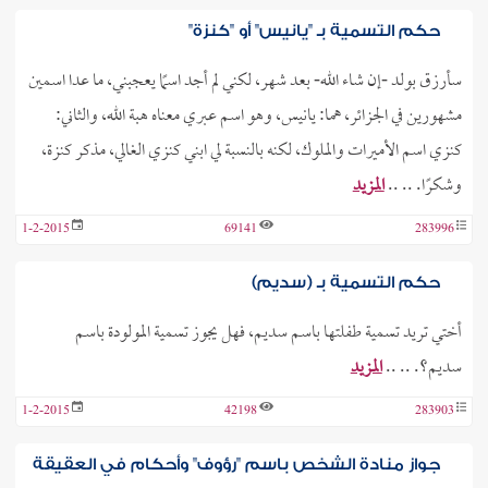
حكم التسمية بـ "يانيس" أو "كنزة"
سأرزق بولد -إن شاء الله- بعد شهر، لكني لم أجد اسمًا يعجبني، ما عدا اسمين
مشهورين في الجزائر، هما: يانيس، وهو اسم عبري معناه هبة الله، والثاني:
كنزي اسم الأميرات والملوك، لكنه بالنسبة لي ابني كنزي الغالي، مذكر كنزة،
وشكرًا. .. ..
المزيد
1-2-2015
69141
283996
حكم التسمية بـ (سديم)
أختي تريد تسمية طفلتها باسم سديم، فهل يجوز تسمية المولودة باسم
سديم؟. .. ..
المزيد
1-2-2015
42198
283903
جواز منادة الشخص باسم "رؤوف" وأحكام في العقيقة