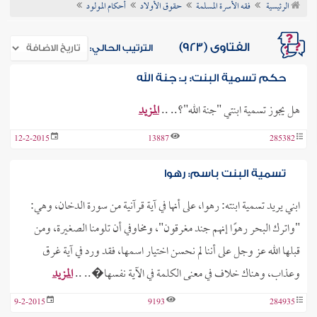
الرئيسية
فقه الأسرة المسلمة
حقوق الأولاد
أحكام المولود
ن الفتوى
الفتاوى (923)
الترتيب الحالي:
حكم تسمية البنت: بـ: جنة الله
هل يجوز تسمية ابنتي "جنة الله"؟.. ..
المزيد
12-2-2015
13887
285382
تسمية البنت باسم: رهوا
ابني يريد تسمية ابنته: رهوا، على أنها في آية قرآنية من سورة الدخان، وهي:
"واترك البحر رهوًا إنهم جند مغرقون"، ومخاوفي أن تلومنا الصغيرة، ومن
قبلها الله عز وجل على أننا لم نحسن اختيار اسمها، فقد ورد في آية غرق
وعذاب، وهناك خلاف في معنى الكلمة في الآية نفسها�.. ..
المزيد
9-2-2015
9193
284935