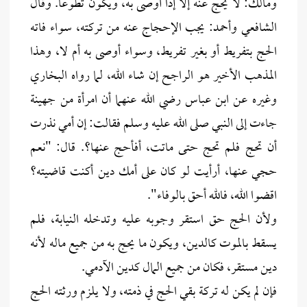
ومالك: لا يحج عنه إلا إذا أوصى به، ويكون تطوعاً. وقال
الشافعي وأحمد: يجب الإحجاج عنه من تركته، سواء فاته
الحج بتفريط أو بغير تفريط، وسواء أوصى به أم لا، وهذا
المذهب الأخير هو الراجح إن شاء الله، لما رواه البخاري
وغيره عن ابن عباس رضي الله عنهما أن امرأة من جهينة
جاءت إلى النبي صلى الله عليه وسلم فقالت: إن أمي نذرت
أن تحج فلم تحج حتى ماتت، أفأحج عنها؟. قال: "نعم
حجي عنها، أرأيت لو كان على أمك دين أكنت قاضيته؟
اقضوا الله، فالله أحق بالوفاء".
ولأن الحج حق استقر وجوبه عليه وتدخله النيابة، فلم
يسقط بالموت كالدين، ويكون ما يحج به من جميع ماله لأنه
دين مستقر، فكان من جميع المال كدين الآدمي.
فإن لم يكن له تركة بقي الحج في ذمته، ولا يلزم ورثته الحج