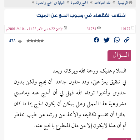
الرئيسية
فقه العبادات
الحج والعمرة
النيابة في الحج والعمرة
ن الفتوى
اختلاف الفقهاء في وجوب الحج عن الميت
10177
31754
الإثنين 22 جمادى الآخر 1422 هـ - 10-9-2001 م
473
السؤال
السلام عليكم ورحمة الله وبركاته وبعد
لي شقيق يعزّ عليّ، وقد حاول جاهدا أن يحج ولكن بدون
جدوى وأخيرا توفاه الله فهل لي أن أحج عنه ومامدي
مشروعية هذا العمل وهل يمكن أن يكون الحج إذا ما كان
جائزا أن تقسم تكاليفه والأخذ من ورثته عن طيب خاطر
أم أن هذا لايكون إلا من مال المتطوع بالحج عنه.