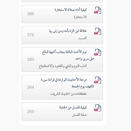
كيفية أداء صلاة الاستخارة
388
الاستخارة
علاقة ابن الزنا بأمه ومن زنى بها
376
النسب
نوم الأخت البالغة بجانب أخيها البالغ
على سرير واحد
289
آداب النوم والمشي والقعود والاضطجاع
درجة الأحاديث الواردة في قراءة سورة
الكهف يوم الجمعة
264
مقتطفات من الحديث الشريف
كيفية الغسل من الجنابة
260
صفة الغسل