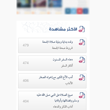
الأكثر مشاهدة
وقت بداية ونهاية صلاة الجمعة
479
شروط صحة الجمعة
دعـاء السفـر المسنون
474
أذكار السفر
أدب الأخ الكبير مع إخوته الصغار
406
الآداب
صيغ الصلاة على النبي صلى الله عليه
وسلم وفضائلها وأوقاتها
404
آداب الذكر والدعاء