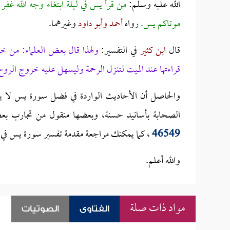
الله عليه وسلم:
من قرأ يس في ليلة ابتغاء وجه الله غفر 
موتاكم يس.
رواه
أحمد وأبو داود
وغيرهما.
قال
ابن كثير
في التفسير:
ولهذا قال بعض العلماء: من خصا
قراءتها عند الميت لتنزل الرحمة وليسهل عليه خروج الروح
والحاصل أن الأحاديث الواردة في فضل سورة يس لا يص
الصحابة بأسانيد حسنة، وبعضها منقول من تجارب بع
46549
، كما يمكنك مراجعة مقدمة تفسير سورة يس في 
والله أعلم.
مواد ذات صلة
الفتاوى
الصوتيات