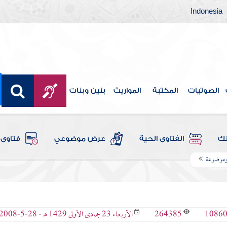
Indonesia
الصوتيات
المكتبة
المواريث
بنين وبنات
لك
الفتاوى الحية
عرض موضوعي
فتاوى 
وموضوعة
264385
1086
الأربعاء 23 جمادى الأولى 1429 هـ - 28-5-2008 م