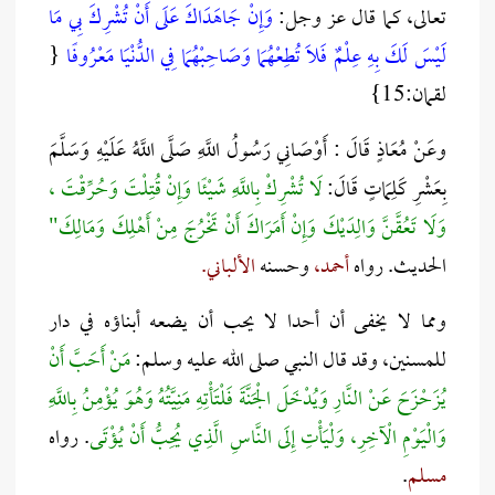
تعالى، كما قال عز وجل:
وَإِنْ جَاهَدَاكَ عَلَى أَنْ تُشْرِكَ بِي مَا
لَيْسَ لَكَ بِهِ عِلْمٌ فَلَا تُطِعْهُمَا وَصَاحِبْهُمَا فِي الدُّنْيَا مَعْرُوفًا
{
لقمان:15}
وعَنْ
مُعَاذٍ قَالَ :
أَوْصَانِي رَسُولُ اللَّهِ صَلَّى اللَّهُ عَلَيْهِ وَسَلَّمَ
بِعَشْرِ كَلِمَاتٍ قَالَ:
لَا تُشْرِكْ بِاللَّهِ شَيْئًا وَإِنْ قُتِلْتَ وَحُرِّقْتَ ،
وَلَا تَعُقَّنَّ وَالِدَيْكَ وَإِنْ أَمَرَاكَ أَنْ تَخْرُجَ مِنْ أَهْلِكَ وَمَالِكَ"
الحديث. رواه
أحمد،
وحسنه
الألباني.
ومما لا يخفى أن أحدا لا يحب أن يضعه أبناؤه في دار
للمسنين، وقد قال النبي صلى الله عليه وسلم:
مَنْ أَحَبَّ أَنْ
يُزَحْزَحَ عَنْ النَّارِ وَيُدْخَلَ الْجَنَّةَ فَلْتَأْتِهِ مَنِيَّتُهُ وَهُوَ يُؤْمِنُ بِاللَّهِ
وَالْيَوْمِ الْآخِرِ، وَلْيَأْتِ إِلَى النَّاسِ الَّذِي يُحِبُّ أَنْ يُؤْتَى
. رواه
مسلم
.