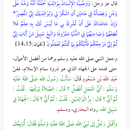
قال عز وجل:
وَوَصَّيْنَا الْإِنْسَانَ بِوَالِدَيْهِ حَمَلَتْهُ أُمُّهُ وَهْنًا عَلَى
وَهْنٍ وَفِصَالُهُ فِي عَامَيْنِ أَنِ اشْكُرْ لِي وَلِوَالِدَيْكَ إِلَيَّ الْمَصِيرُ*
وَإِنْ جَاهَدَاكَ عَلَى أَنْ تُشْرِكَ بِي مَا لَيْسَ لَكَ بِهِ عِلْمٌ فَلَا
تُطِعْهُمَا وَصَاحِبْهُمَا فِي الدُّنْيَا مَعْرُوفًا وَاتَّبِعْ سَبِيلَ مَنْ أَنَابَ إِلَيَّ
ثُمَّ إِلَيَّ مَرْجِعُكُمْ فَأُنَبِّئُكُمْ بِمَا كُنْتُمْ تَعْمَلُونَ
{لقمان:14،15}
وجعل النبي صلى الله عليه وسلم برهما من أفضل الأعمال،
حتى قدمه على الجهاد الذي هو ذروة سنام الإسلام، فعَنْ
عَبْدِ اللَّهِ بْنِ مَسْعُودٍ
قَالَ:
سَأَلْتُ رَسُولَ اللَّهِ صَلَّى اللَّهُ عَلَيْهِ
وَسَلَّمَ : أَيُّ الْعَمَلِ أَفْضَلُ ؟ قَالَ : الصَّلَاةُ لِوَقْتِهَا . قُلْتُ :
ثُمَّ أَيٌّ ؟ قَالَ : بِرُّ الْوَالِدَيْنِ . قُلْتُ : ثُمَّ أَيٌّ ؟ قَالَ : الْجِهَادُ فِي
سَبِيلِ الله.
رواه
البخاري
، و
مسلم
.
وأَقْبَلَ رَجُلٌ إِلَى نَبِيِّ اللَّهِ صَلَّى اللَّهُ عَلَيْهِ وَسَلَّمَ فَقَالَ: أُبَايِعُكَ