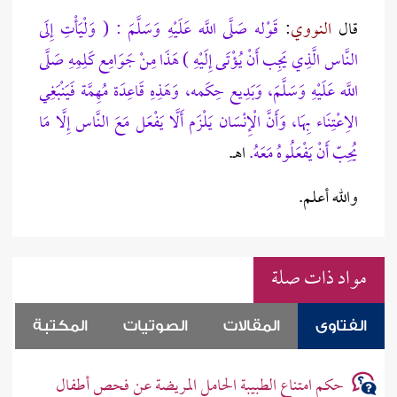
قال
النووي
:
قَوْله صَلَّى اللَّه عَلَيْهِ وَسَلَّمَ : ( وَلْيَأْتِ إِلَى
النَّاس الَّذِي يَجِب أَنْ يُؤْتَى إِلَيْهِ ) هَذَا مِنْ جَوَامِع كَلِمِهِ صَلَّى
اللَّه عَلَيْهِ وَسَلَّمَ، وَبَدِيع حِكَمه، وَهَذِهِ قَاعِدَة مُهِمَّة فَيَنْبَغِي
الِاعْتِنَاء بِهَا، وَأَنَّ الْإِنْسَان يَلْزَم أَلَّا يَفْعَل مَعَ النَّاس إِلَّا مَا
يُحِبّ أَنْ يَفْعَلُوهُ مَعَهُ.
اهـ.
والله أعلم.
مواد ذات صلة
الفتاوى
المقالات
الصوتيات
المكتبة
حكم امتناع الطبيبة الحامل المريضة عن فحص أطفال