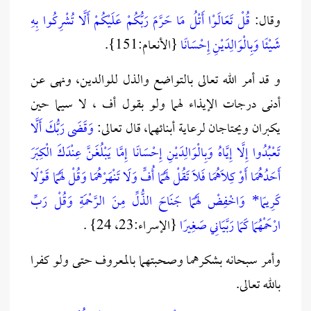
وقال:
قُلْ تَعَالَوْا أَتْلُ مَا حَرَّمَ رَبُّكُمْ عَلَيْكُمْ أَلَّا تُشْرِكُوا بِهِ
شَيْئًا وَبِالْوَالِدَيْنِ إِحْسَانًا
{الأنعام:151}.
و قد أمر الله تعالى بالتواضع والذل للوالدين، ونهى عن
أدنى درجات الإيذاء لهما ولو بقول أف ، لا سيما حين
يكبران ويحتاجان لرعاية أبنائهما، قال تعالى:
وَقَضَى رَبُّكَ أَلَّا
تَعْبُدُوا إِلَّا إِيَّاهُ وَبِالْوَالِدَيْنِ إِحْسَانًا إِمَّا يَبْلُغَنَّ عِنْدَكَ الْكِبَرَ
أَحَدُهُمَا أَوْ كِلَاهُمَا فَلَا تَقُلْ لَهُمَا أُفٍّ وَلَا تَنْهَرْهُمَا وَقُلْ لَهُمَا قَوْلًا
كَرِيمًا* وَاخْفِضْ لَهُمَا جَنَاحَ الذُّلِّ مِنَ الرَّحْمَةِ وَقُلْ رَبِّ
ارْحَمْهُمَا كَمَا رَبَّيَانِي صَغِيرًا
{الإسراء:23، 24} .
وأمر سبحانه بشكرهما وصحبتهما بالمعروف حتى ولو كفرا
بالله تعالى.