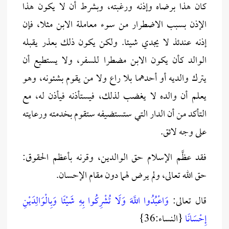
كان هذا برضاه وإذنه ورغبته، وبشرط أن لا يكون هذا
الإذن بسبب الاضطرار من سوء معاملة الابن مثلا، فإن
إذنه عندئذ لا يجدي شيئا. ولكن يكون ذلك بعذر يقبله
الوالد كأن يكون الابن مضطرا للسفر، ولا يستطيع أن
يترك والديه أو أحدهما بلا راع ولا من يقوم بشئونه، وهو
يعلم أن والده لا يغضب لذلك، فيستأذنه فيأذن له، مع
التأكد من أن الدار التي ستستضيفه ستقوم بخدمته ورعايته
على وجه لائق.
فقد عظَّم الإسلام حق الوالدين، وقرنه بأعظم الحقوق:
حق الله تعالى، ولم يرض لهما دون مقام الإحسان.
قال تعالى:
وَاعْبُدُوا اللَّهَ وَلَا تُشْرِكُوا بِهِ شَيْئًا وَبِالْوَالِدَيْنِ
إِحْسَانًا
{النساء:36}