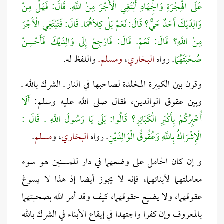
عَلَى الْهِجْرَةِ وَالْجِهَادِ أَبْتَغِي الْأَجْرَ مِنْ اللَّهِ. قَالَ: فَهَلْ مِنْ
وَالِدَيْكَ أَحَدٌ حَيٌّ؟ قَالَ: نَعَمْ بَلْ كِلَاهُمَا. قَالَ: فَتَبْتَغِي الْأَجْرَ
مِنْ اللَّهِ؟ قَالَ: نَعَمْ. قَالَ: فَارْجِعْ إِلَى وَالِدَيْكَ فَأَحْسِنْ
صُحْبَتَهُمَا
. رواه
البخاري
،
ومسلم.
واللفظ له.
وقرن بين الكبيرة المخلدة لصاحبها في النار ـ الشرك بالله ـ
وبين عقوق الوالدين، فقال صلى الله عليه وسلم:
أَلَا
أُخْبِرُكُمْ بِأَكْبَرِ الْكَبَائِرِ؟ قَالُوا: بَلَى يَا رَسُولَ اللَّهِ . قَالَ :
الْإِشْرَاكُ بِاللَّهِ وَعُقُوقُ الْوَالِدَيْنِ
. رواه
البخاري
، و
مسلم
.
و إن كان الحامل على وضعهما في دار للمسنين هو سوء
معاملتهما لأبنائهما، فإنه لا يجوز أيضا إذ هذا لا يسوغ
عقوقهما، ولا يضيع حقوقهما، كيف وقد أمر الله بصحبتهما
بالمعروف وإن كفرا واجتهدا في إيقاع الأبناء في الشرك بالله