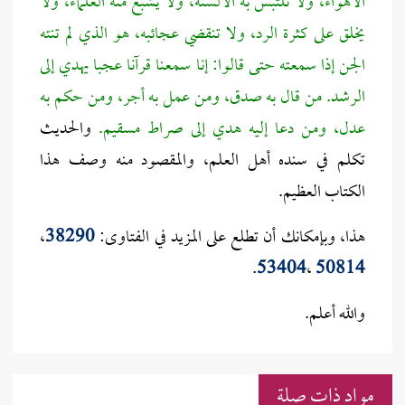
الأهواء، ولا تلتبس به الألسنة، ولا يشبع منه العلماء، ولا
يخلق على كثرة الرد، ولا تنقضي عجائبه، هو الذي لم تنته
الجن إذا سمعته حتى قالوا: إنا سمعنا قرآنا عجبا يهدي إلى
الرشد. من قال به صدق، ومن عمل به أجر، ومن حكم به
عدل، ومن دعا إليه هدي إلى صراط مسقيم.
والحديث
تكلم في سنده أهل العلم، والمقصود منه وصف هذا
الكتاب العظيم.
هذا، وبإمكانك أن تطلع على المزيد في الفتاوى:
38290
،
.
53404
،
50814
والله أعلم.
مواد ذات صلة