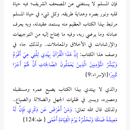
فإن المسلم لا يستغني عن المصحف الشريف؛ فبه حياة
قلبه ونور بصره وهداية طريقه. وكل شيء في حياة المسلم
مرتبط بهذا الكتاب العظيم منه يستمد عقيدته، وبه يعرف
عبادته وما يرضي ربه، وفيه ما يحتاج إليه من التوجيهات
والإرشادات في الأخلاق والمعاملات.. ولذلك جاء في
وصف هذا الكتاب:
إِنَّ هَذَا الْقُرْآنَ يِهْدِي لِلَّتِي هِيَ أَقْوَمُ
وَيُبَشِّرُ الْمُؤْمِنِينَ الَّذِينَ يَعْمَلُونَ الصَّالِحَاتِ أَنَّ لَهُمْ أَجْرًا
كَبِيرًا
{الإسراء:9}
والذي لا يهتدي بهذا الكتاب يضيع عمره ومستقبله
ومصيره، ويسير في ظلمات الجهل والضلالة والضياع..
ولذلك قال الله تعالى:
وَمَنْ أَعْرَضَ عَن ذِكْرِي فَإِنَّ لَهُ
مَعِيشَةً ضَنكًا وَنَحْشُرُهُ يَوْمَ الْقِيَامَةِ أَعْمَى
{ طـه:124}