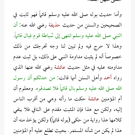
وأما حديث بوله صلى الله عليه وسلم قائماً فهو ثابت في
الصحيحين والسنن من حديث
حذيفة
رضي الله عنه:
أن
النبي صلى الله عليه وسلم انتهى إلى سُباطة قوم فبال قائماً
.
وهذا لا حرج فيه ولم تبين لنا وجه تحرجك من ذلك
خصوصاً أنه لم يثبت مداومة النبي على ذلك، بل ثبت عدم
مداومته عليه في مثل حديث
عائشة
رضي الله عنها الذي
رواه
أحمد
وأهل السنن أنها قالت:
من حدثكم أن رسول
الله صلى الله عليه وسلم بال قائماً فلا تصدقوه.
ومعلوم أن
أم المؤمنين
عائشة
حكت ما رأته وهي من أقرب الناس
إليه، ولكن مع هذا فإن المثبت مقدم على النافي فلا ينفي
كلامها هذا رواية من حكى (بوله قائماً) ولكن يؤخذ منه أن
هذا لم يكن من شأنه المستمر. بحيث تطلع عليه أم المؤمنين