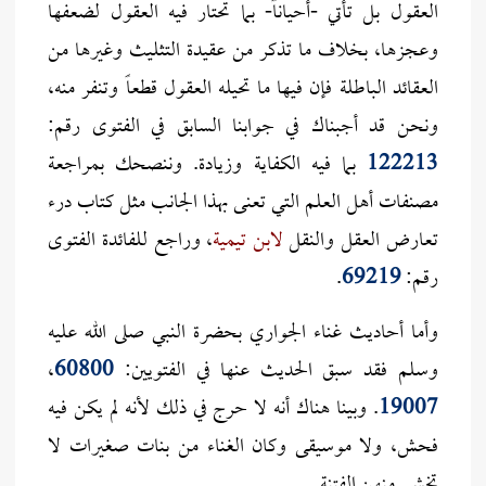
العقول بل تأتي -أحياناً- بما تحتار فيه العقول لضعفها
وعجزها، بخلاف ما تذكر من عقيدة التثليث وغيرها من
العقائد الباطلة فإن فيها ما تحيله العقول قطعاً وتنفر منه،
ونحن قد أجبناك في جوابنا السابق في الفتوى رقم:
122213
بما فيه الكفاية وزيادة. وننصحك بمراجعة
مصنفات أهل العلم التي تعنى بهذا الجانب مثل كتاب درء
تعارض العقل والنقل
لابن تيمية
، وراجع للفائدة الفتوى
رقم:
69219
.
وأما أحاديث غناء الجواري بحضرة النبي صلى الله عليه
وسلم فقد سبق الحديث عنها في الفتويين:
60800
،
19007
. وبينا هناك أنه لا حرج في ذلك لأنه لم يكن فيه
فحش، ولا موسيقى وكان الغناء من بنات صغيرات لا
تخشى منهن الفتنة.